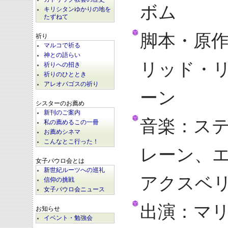
ボム
キリシタンゆかりの地を
たずねて
脚本・原
祈り
マルコで祈る
神との語らい
リッド・
祈りへの招き
祈りのひととき
アレオパゴスの祈り
ーン
シスターのお薦め
新刊のご案内
音楽：ス
私の薦めるこの一冊
お薦めシネマ
こんなとこ行った！
レーン、
女子パウロ会とは
新世紀ルーツへの巡礼
アクスベ
信仰の挑戦
女子パウロ会ニュース
出演：マ
お知らせ
イベント・勉強会