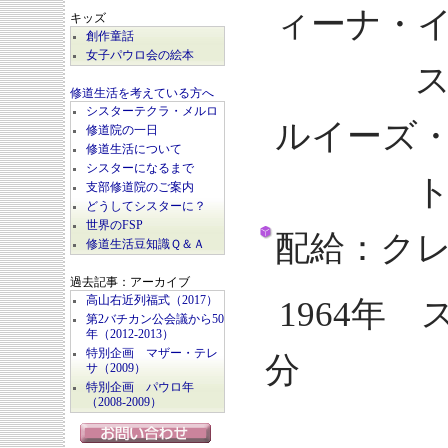
ィーナ・
キッズ
創作童話
女子パウロ会の絵本
ステフ
修道生活を考えている方へ
シスターテクラ・メルロ
ルイーズ
修道院の一日
修道生活について
シスターになるまで
トシュ
支部修道院のご案内
どうしてシスターに？
世界のFSP
配給：ク
修道生活豆知識Ｑ＆Ａ
過去記事：アーカイブ
高山右近列福式（2017）
1964年
第2バチカン公会議から50
年（2012-2013）
特別企画 マザー・テレ
分
サ（2009）
特別企画 パウロ年
（2008-2009）