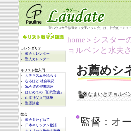
聖パウロ女子修道会（女子パウロ会）は、社会的コミュ
home
＞シスター
ョルベンと水夫
カレンダリオ
教会カレンダー
聖人カレンダー
お薦めシ
キリスト教入門
カテキズムを読もう
なるほど 社会教説
Sr.今道の聖書講座
はじめての『旧約聖書』
なまいきチョルベ
山本神父入門講座
聖霊講座
教会
監督：オ
教会をたずねて
日本キリシタン物語
カトリック教会の歴史