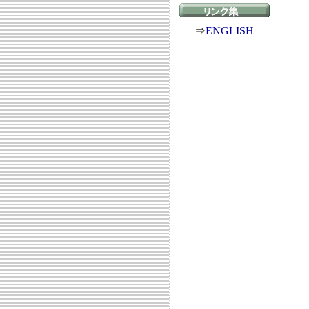
⇒
ENGLISH