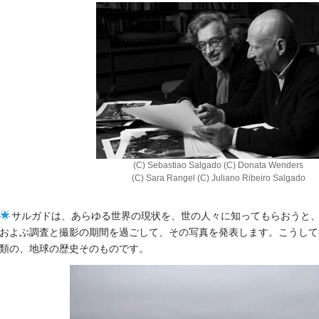
(C) Sebastiao Salgado (C) Donata Wenders
(C) Sara Rangel (C) Juliano Ribeiro Salgado
サルガドは、あらゆる世界の現状を、世の人々に知ってもらおうと
およぶ調査と撮影の期間を過ごして、その写真を発表します。こうして
類の、地球の歴史そのものです。