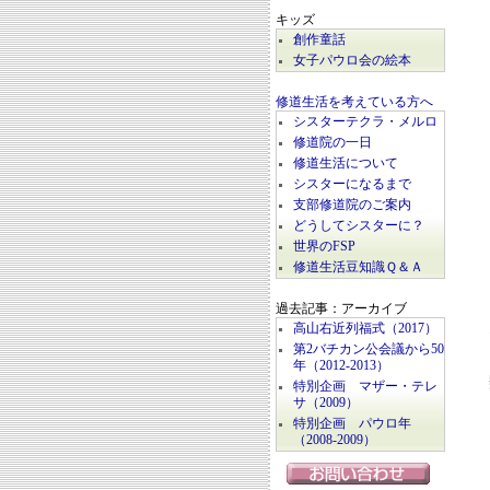
キッズ
創作童話
女子パウロ会の絵本
修道生活を考えている方へ
シスターテクラ・メルロ
修道院の一日
修道生活について
シスターになるまで
支部修道院のご案内
どうしてシスターに？
世界のFSP
修道生活豆知識Ｑ＆Ａ
過去記事：アーカイブ
高山右近列福式（2017）
第2バチカン公会議から50
年（2012-2013）
特別企画 マザー・テレ
サ（2009）
特別企画 パウロ年
（2008-2009）