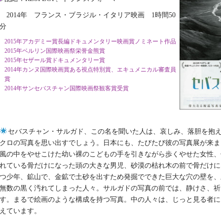
2014年 フランス・ブラジル・イタリア映画 1時間50
分
2015年アカデミー賞長編ドキュメンタリー映画賞ノミネート作品
2015年ベルリン国際映画祭栄誉金熊賞
2015年セザール賞ドキュメンタリー賞
2014年カンヌ国際映画賞ある視点特別賞、エキュメニカル審査員
賞
2014年サンセバスチャン国際映画祭観客賞受賞
セバスチャン・サルガド、この名を聞いた人は、哀しみ、落胆を抱
クロの写真を思い出すでしょう。日本にも、たびたび彼の写真展が来ま
風の中をやせこけた幼い裸のこどもの手を引きながら歩くやせた女性、
れている骨だけになった頭の大きな男児、砂漠の枯れ木の前で骨だけに
つ少年、鉱山で、金鉱で土砂を出すため発掘でできた巨大な穴の壁を、
無数の黒く汚れてしまった人々。サルガドの写真の前では、静けさ、祈
す。まるで絵画のような構成を持つ写真。中の人々は、じっと見る者に
えています。