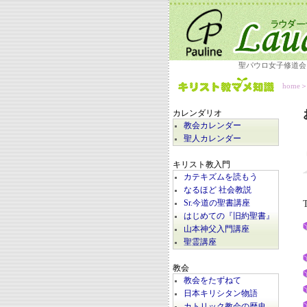
聖パウロ女子修道会
home
カレンダリオ
教会カレンダー
聖人カレンダー
キリスト教入門
カテキズムを読もう
なるほど 社会教説
Sr.今道の聖書講座
はじめての『旧約聖書』
山本神父入門講座
聖霊講座
教会
教会をたずねて
日本キリシタン物語
カトリック教会の歴史