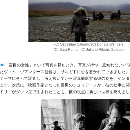
(C) Sebastiao Salgado (C) Donata Wenders
(C) Sara Rangel (C) Juliano Ribeiro Salgado
「盲目の女性」という写真を見たとき、写真が持つ、底知れないパ
たヴィム・ヴアンダース監督は、サルガドに心を惹かれていきました。
テーマにそって調査し、考え抜いてから写真撮影する彼の姿を、インタ
ます。次第に、映画作家となった長男のジュリアーノが、彼の仕事に関
ドリゴがダウン症で生まれたことも、彼の視点に新しい世界を与えまし