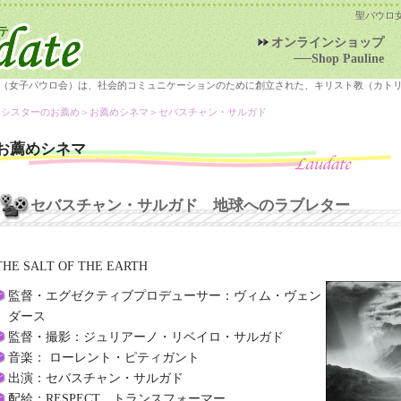
聖パウロ
オンラインショップ
──Shop Pauline
（女子パウロ会）は、社会的コミュニケーションのために創立された、キリスト教（カト
＞シスターのお薦め＞
お薦めシネマ
＞セバスチャン・サルガド
お薦めシネマ
セバスチャン・サルガド 地球へのラブレター
THE SALT OF THE EARTH
監督・エグゼクティブプロデューサー：ヴィム・ヴェン
ダース
監督・撮影：ジュリアーノ・リベイロ・サルガド
音楽： ローレント・ピティガント
出演：セバスチャン・サルガド
配給：RESPECT、トランスフォーマー