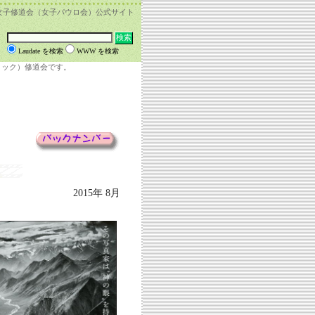
女子修道会（女子パウロ会）公式サイト
Laudate を検索
WWW を検索
リック）修道会です。
2015年 8月