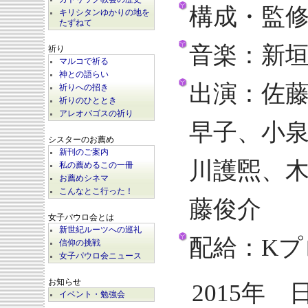
構成・監
キリシタンゆかりの地を
たずねて
音楽：新
祈り
マルコで祈る
神との語らい
出演：佐
祈りへの招き
祈りのひととき
アレオパゴスの祈り
早子、小
シスターのお薦め
新刊のご案内
川護煕、
私の薦めるこの一冊
お薦めシネマ
こんなとこ行った！
藤俊介
女子パウロ会とは
新世紀ルーツへの巡礼
配給：Kプ
信仰の挑戦
女子パウロ会ニュース
お知らせ
2015年 
イベント・勉強会