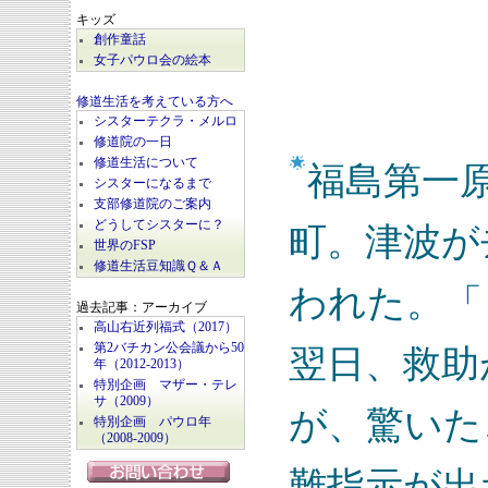
キッズ
創作童話
女子パウロ会の絵本
修道生活を考えている方へ
シスターテクラ・メルロ
修道院の一日
修道生活について
福島第一
シスターになるまで
支部修道院のご案内
どうしてシスターに？
町。津波が
世界のFSP
修道生活豆知識Ｑ＆Ａ
われた。「
過去記事：アーカイブ
高山右近列福式（2017）
第2バチカン公会議から50
翌日、救助
年（2012-2013）
特別企画 マザー・テレ
サ（2009）
が、驚いた
特別企画 パウロ年
（2008-2009）
難指示が出