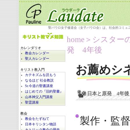
聖パウロ女子修道会（女子パウロ会）は、社会的コミュ
home
＞シスター
発 4年後
カレンダリオ
教会カレンダー
聖人カレンダー
お薦めシ
キリスト教入門
カテキズムを読もう
なるほど 社会教説
Sr.今道の聖書講座
はじめての『旧約聖書』
日本と原発 4年後
山本神父入門講座
聖霊講座
教会
製作・監
教会をたずねて
日本キリシタン物語
カトリック教会の歴史