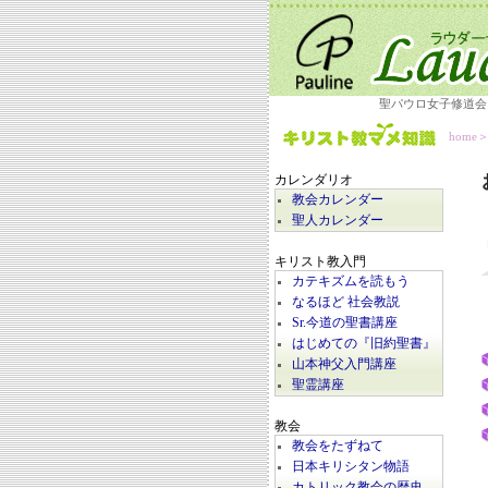
聖パウロ女子修道会
home
カレンダリオ
教会カレンダー
聖人カレンダー
キリスト教入門
カテキズムを読もう
なるほど 社会教説
Sr.今道の聖書講座
はじめての『旧約聖書』
山本神父入門講座
聖霊講座
教会
教会をたずねて
日本キリシタン物語
カトリック教会の歴史