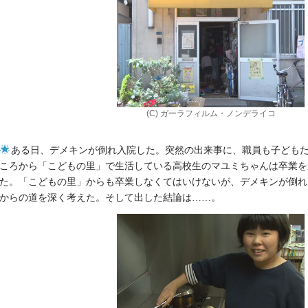
(C) ガーラフィルム・ノンデライコ
ある日、デメキンが倒れ入院した。突然の出来事に、職員も子ども
ころから「こどもの里」で生活している高校生のマユミちゃんは卒業を
た。「こどもの里」からも卒業しなくてはいけないが、デメキンが倒れ
からの道を深く考えた。そして出した結論は……。