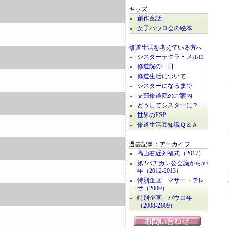
キッズ
創作童話
女子パウロ会の絵本
修道生活を考えている方へ
シスターテクラ・メルロ
修道院の一日
修道生活について
シスターになるまで
支部修道院のご案内
どうしてシスターに？
世界のFSP
修道生活豆知識Ｑ＆Ａ
過去記事：アーカイブ
高山右近列福式（2017）
第2バチカン公会議から50
年（2012-2013）
特別企画 マザー・テレ
サ（2009）
特別企画 パウロ年
（2008-2009）