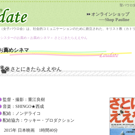
聖パウロ
オンラインショップ
──Shop Pauline
（女子パウロ会）は、社会的コミュニケーションのために創立された、キリスト教（カト
＞シスターのお薦め＞
お薦めシネマ
＞ さとにきたらええやん
お薦めシネマ
さとにきたらええやん
監督・撮影：重江良樹
音楽：SHINGO★西成
配給：ノンデライコ
配給協力：ウッキー・プロダクション
2015年 日本映画 1時間40分