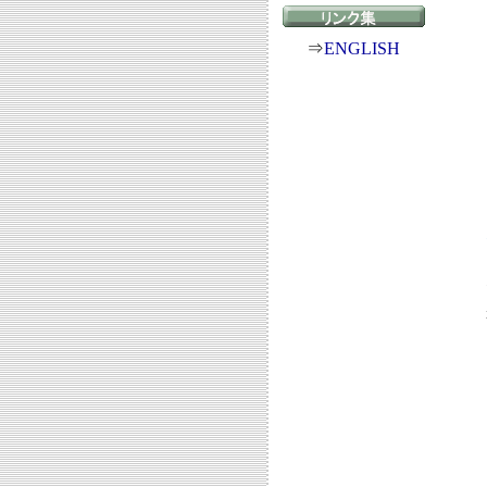
⇒
ENGLISH