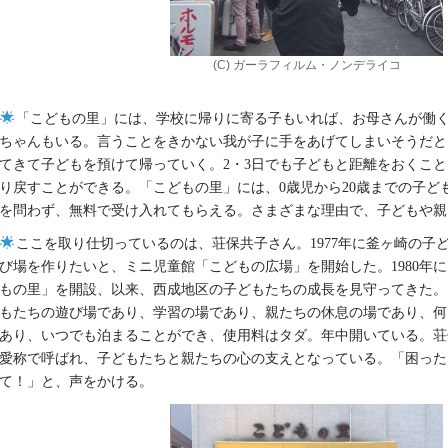
(C) ガーラフィルム・ノンデライコ
「こどもの里」には、学校に帰りに寄る子もいれば、お母さんが働
ちゃんもいる。言うことをきかない我が子に手をあげてしまいそうだと
てきて子どもを預けて帰っていく。2・3日でも子どもと距離をおくこ
り戻すことができる。「こどもの里」には、0歳児から20歳までの子ど
を問わず、無料で受け入れてもらえる。さまざまな理由で、子どもや親
ここを取り仕切っているのは、荘保共子さん。1977年に釜ヶ崎の子
び場を作りたいと、ミニ児童館「こどもの広場」を開始した。1980年
もの里」を開設、以来、西成地区の子どもたちの成長を見守ってきた。
もたちの遊び場であり、学習の場であり、親たちの休息の場であり、何
あり、いつでも泊まることができ、使用料はタダ。年中開いている。荘
愛称で呼ばれ、子どもたちと親たちの心の支えとなっている。「困った
て！」と、声をかける。