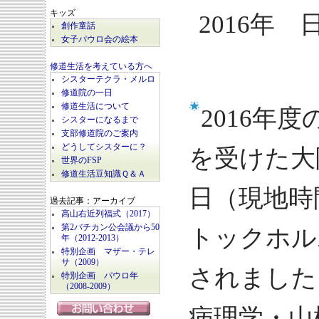
キッズ
2016年 
創作童話
女子パウロ会の絵本
修道生活を考えている方へ
シスターテクラ・メルロ
修道院の一日
修道生活について
2016年
シスターになるまで
支部修道院のご案内
どうしてシスターに？
を受けた大
世界のFSP
修道生活豆知識Ｑ＆Ａ
日（現地時
過去記事：アーカイブ
高山右近列福式（2017）
第2バチカン公会議から50
トックホル
年（2012-2013）
特別企画 マザー・テレ
サ（2009）
されました
特別企画 パウロ年
（2008-2009）
病理学・山