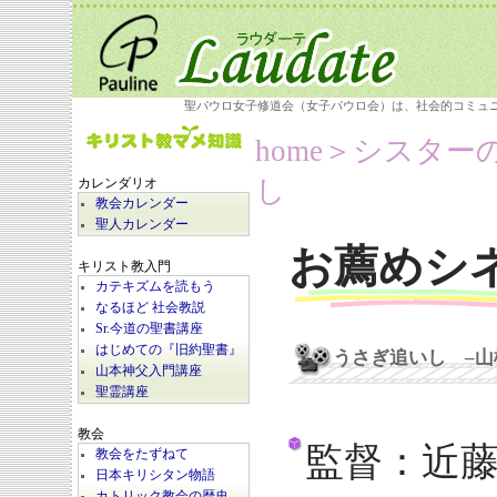
聖パウロ女子修道会（女子パウロ会）は、社会的コミュ
home
＞シスター
し
カレンダリオ
教会カレンダー
聖人カレンダー
お薦めシ
キリスト教入門
カテキズムを読もう
なるほど 社会教説
Sr.今道の聖書講座
はじめての『旧約聖書』
うさぎ追いし –山
山本神父入門講座
聖霊講座
教会
監督：近
教会をたずねて
日本キリシタン物語
カトリック教会の歴史