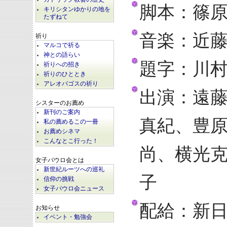
脚本：篠
キリシタンゆかりの地を
たずねて
音楽：近
祈り
マルコで祈る
神との語らい
題字：川
祈りへの招き
祈りのひととき
アレオパゴスの祈り
出演：遠
シスターのお薦め
新刊のご案内
真紀、豊
私の薦めるこの一冊
お薦めシネマ
こんなとこ行った！
尚、横光
女子パウロ会とは
新世紀ルーツへの巡礼
子
信仰の挑戦
女子パウロ会ニュース
配給：新
お知らせ
イベント・勉強会