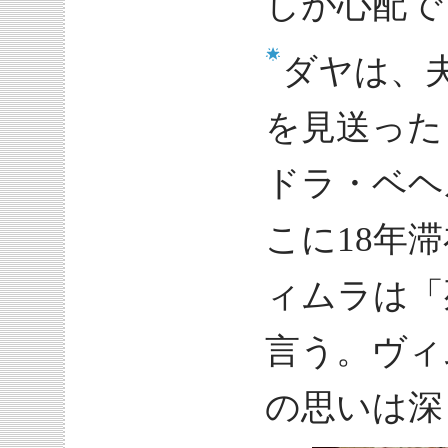
しが心配で
ダヤは、
を見送った
ドラ・ベヘ
こに18年
ィムラは「
言う。ヴィ
の思いは深