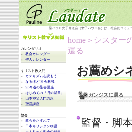
聖パウロ女子修道会（女子パウロ会）は、社会的コミュ
home
＞シスター
還る
カレンダリオ
教会カレンダー
聖人カレンダー
お薦めシ
キリスト教入門
カテキズムを読もう
なるほど 社会教説
Sr.今道の聖書講座
はじめての『旧約聖書』
ガンジスに還る
山本神父入門講座
聖霊講座
教会
監督・脚
教会をたずねて
日本キリシタン物語
カトリック教会の歴史