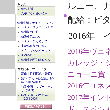
ルニー、
キッズ
創作童話
女子パウロ会の絵本
配給：ビ
修道生活を考えている方へ
シスターテクラ・メルロ
修道院の一日
2016年
修道生活について
シスターになるまで
支部修道院のご案内
2016年ヴ
どうしてシスターに？
世界のFSP
修道生活豆知識Ｑ＆Ａ
カレッジ・
過去記事：アーカイブ
ニョーニ賞
高山右近列福式（2017）
第2バチカン公会議から50
年（2012-2013）
2016年ユ
特別企画 マザー・テレ
サ（2009）
2017年イ
特別企画 パウロ年
（2008-2009）
ド スペシ