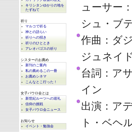
ューサー
キリシタンゆかりの地を
たずねて
シュ・ブ
祈り
マルコで祈る
神との語らい
作曲：ダ
祈りへの招き
祈りのひととき
アレオパゴスの祈り
ジュネイ
シスターのお薦め
新刊のご案内
台詞：ア
私の薦めるこの一冊
お薦めシネマ
こんなとこ行った！
イン
女子パウロ会とは
新世紀ルーツへの巡礼
出演：ア
信仰の挑戦
女子パウロ会ニュース
ト・ベヘ
お知らせ
イベント・勉強会