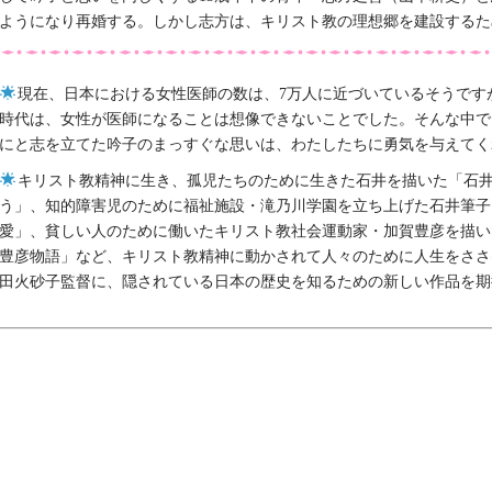
ようになり再婚する。しかし志方は、キリスト教の理想郷を建設するた
現在、日本における女性医師の数は、7万人に近づいているそうです
時代は、女性が医師になることは想像できないことでした。そんな中で
にと志を立てた吟子のまっすぐな思いは、わたしたちに勇気を与えてく
キリスト教精神に生き、孤児たちのために生きた石井を描いた「石
う」、知的障害児のために福祉施設・滝乃川学園を立ち上げた石井筆子
愛」、貧しい人のために働いたキリスト教社会運動家・加賀豊彦を描い
豊彦物語」など、キリスト教精神に動かされて人々のために人生をささ
田火砂子監督に、隠されている日本の歴史を知るための新しい作品を期