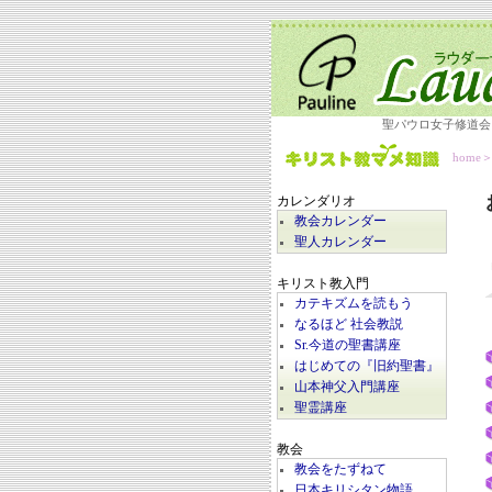
聖パウロ女子修道会
home
カレンダリオ
教会カレンダー
聖人カレンダー
キリスト教入門
カテキズムを読もう
なるほど 社会教説
Sr.今道の聖書講座
はじめての『旧約聖書』
山本神父入門講座
聖霊講座
教会
教会をたずねて
日本キリシタン物語