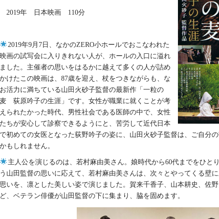
2019年 日本映画 110分
2019年9月7日、なかのZERO小ホールでおこなわれた
映画の試写会に入りきれない人が、ホールの入口に溢れ
ました。主催者の思いをはるかに越えて多くの人が詰め
かけたこの映画は、87歳を迎え、杖をつきながらも、な
お活力に満ちている山田火砂子監督の最新作「一粒の
麦 荻原吟子の生涯」です。女性が職業に就くことが考
えられたかった時代、男性社会である医師の中で、女性
たちが安心して診察できるようにと、苦労して近代日本
で初めての女医となった荻野吟子の姿に、山田火砂子監督は、ご自分の
かもしれません。
主人公を演じるのは、若村麻由美さん。娘時代から60代までをひと
う山田監督の思いに応えて、若村麻由美さんは、次々とやってくる壁に
思いを、凛とした美しい姿で演じました。賀来千香子、山本耕史、佐野
ど、ベテラン俳優が山田監督の下に集まり、脇を固めます。