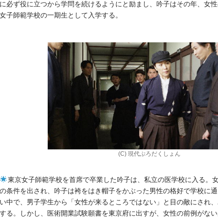
に必ず役に立つから学問を続けるようにと励まし、吟子はその年、女性
女子師範学校の一期生として入学する。
(C) 現代ぷろだくしょん
東京女子師範学校を首席で卒業した吟子は、私立の医学校に入る。
の条件を出され、吟子は袴をはき帽子をかぶった男性の格好で学校に通
い中で、男子学生から「女性が来るところではない」と目の敵にされ、
する。しかし、医術開業試験願書を東京府に出すが、女性の前例がない