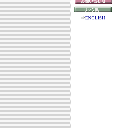
⇒
ENGLISH