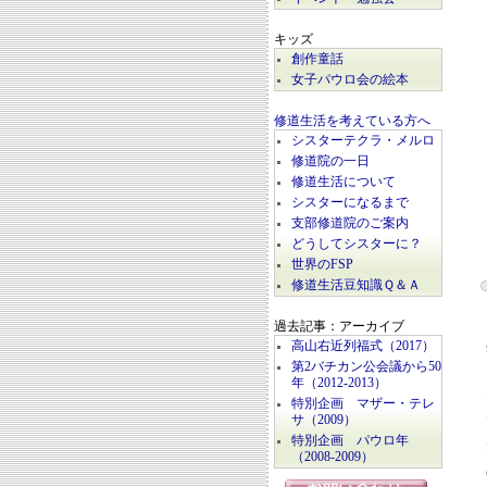
キッズ
創作童話
女子パウロ会の絵本
修道生活を考えている方へ
シスターテクラ・メルロ
修道院の一日
修道生活について
シスターになるまで
支部修道院のご案内
どうしてシスターに？
世界のFSP
修道生活豆知識Ｑ＆Ａ
過去記事：アーカイブ
高山右近列福式（2017）
第2バチカン公会議から50
年（2012-2013）
特別企画 マザー・テレ
サ（2009）
特別企画 パウロ年
（2008-2009）