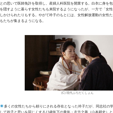
との思いで医師免許を取得し、産婦人科医院を開業する。白衣に身を包
を隠すように暮らす女性たちも来院するようになったが、一方で「女性
しかけられたりもする。やがて吟子のもとには、女性解放運動の女性た
もたちが集まるようになる。
(C) 現代ぷろだくしょん
多くの女性たちから頼りにされる存在となった吟子だが、同志社の
して吟子と思いを同じくする13歳年下の青年・志方之善（山本耕史）