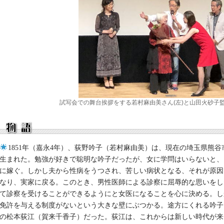
試写会での舞台挨拶をする若村麻由美さん(左)と山田火砂子監
1851年（嘉永4年）、荻野吟子（若村麻由美）は、現在の埼玉県熊谷
生まれた。勉強が好きで聡明な吟子だったが、女に学問はいらないと、
に嫁ぐ。しかし夫から性病をうつされ、苦しい病状となる、それが原因
なり、実家に戻る。このとき、男性医師による診察に屈辱的な思いをし
て診察を受けることができるようにと女医になることを心に決める。し
免許を与える制度がないという大きな壁にぶつかる。途方にくれる吟子
の松本荻江（賀来千香子）だった。荻江は、これからは新しい時代が来