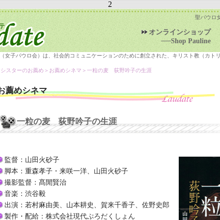
2
聖パウロ
オンラインショップ
──Shop Pauline
（女子パウロ会）は、社会的コミュニケーションのために創立された、キリスト教（カト
＞シスターのお薦め＞
お薦めシネマ
＞一粒の麦 荻野吟子の生涯
お薦めシネマ
一粒の麦 荻野吟子の生涯
監督：山田火砂子
脚本：重森孝子・来咲一洋、山田火砂子
撮影監督：髙閒賢治
音楽：渋谷毅
出演：若村麻由美、山本耕史、賀来千香子、佐野史郎
製作・配給：株式会社現代ぷろだくしょん