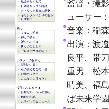
監督・撮
教会をたずねて
日本キリシタン物語
カトリック教会の歴史
ューサー
キリシタンゆかりの地を
たずねて
音楽：稲
祈り
マルコで祈る
神との語らい
出演：渡
祈りへの招き
祈りのひととき
アレオパゴスの祈り
良平、帯
シスターのお薦め
新刊のご案内
重男、松
私の薦めるこの一冊
お薦めシネマ
こんなとこ行った！
晴美、福
女子パウロ会とは
新世紀ルーツへの巡礼
ば未来学
信仰の挑戦
女子パウロ会ニュース