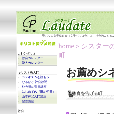
聖パウロ女子修道会（女子パウロ会）は、社会的コミュ
home
＞シスター
町
カレンダリオ
教会カレンダー
聖人カレンダー
お薦めシ
キリスト教入門
カテキズムを読もう
なるほど 社会教説
Sr.今道の聖書講座
はじめての『旧約聖書』
春を告げる町
山本神父入門講座
聖霊講座
教会