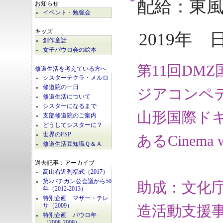
配給：東
お知らせ
イベント・勉強会
キッズ
2019年 
創作童話
女子パウロ会の絵本
第11回DM
修道生活を考えている方へ
シスターテクラ・メルロ
修道院の一日
ジアコンペ
修道生活について
シスターになるまで
山形国際ドキ
支部修道院のご案内
どうしてシスターに？
世界のFSP
あるCinema w
修道生活豆知識Ｑ＆Ａ
過去記事：アーカイブ
高山右近列福式（2017）
第2バチカン公会議から50
助成：文化
年（2012-2013）
特別企画 マザー・テレ
サ（2009）
造活動支援
特別企画 パウロ年
（2008-2009）