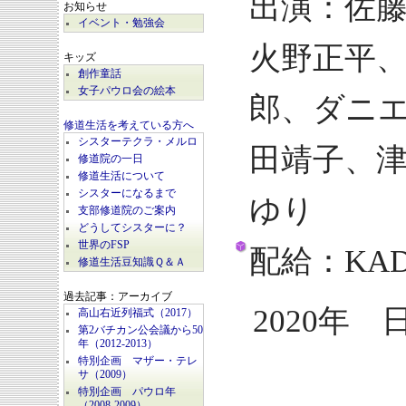
出演：佐
お知らせ
イベント・勉強会
火野正平
キッズ
創作童話
女子パウロ会の絵本
郎、ダニ
修道生活を考えている方へ
シスターテクラ・メルロ
田靖子、
修道院の一日
修道生活について
シスターになるまで
ゆり
支部修道院のご案内
どうしてシスターに？
世界のFSP
配給：KA
修道生活豆知識Ｑ＆Ａ
過去記事：アーカイブ
2020年 
高山右近列福式（2017）
第2バチカン公会議から50
年（2012-2013）
特別企画 マザー・テレ
サ（2009）
特別企画 パウロ年
（2008-2009）