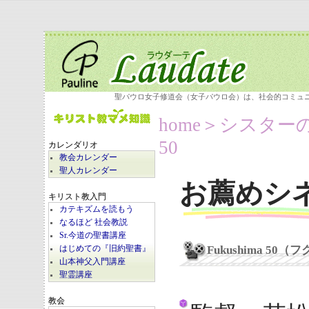
聖パウロ女子修道会（女子パウロ会）は、社会的コミュ
home
＞シスター
50
カレンダリオ
教会カレンダー
聖人カレンダー
お薦めシ
キリスト教入門
カテキズムを読もう
なるほど 社会教説
Sr.今道の聖書講座
Fukushima 5
はじめての『旧約聖書』
山本神父入門講座
聖霊講座
教会