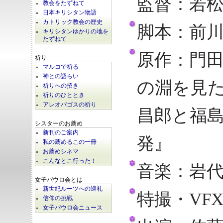
監督：若
教会をたずねて
日本キリシタン物語
カトリック教会の歴史
脚本：前
キリシタンゆかりの地を
たずねて
原作：門
祈り
マルコで祈る
神との語らい
の淵を見
祈りへの招き
祈りのひととき
アレオパゴスの祈り
昌郎と福
シスターのお薦め
新刊のご案内
発』
私の薦めるこの一冊
お薦めシネマ
こんなとこ行った！
音楽：岩
女子パウロ会とは
新世紀ルーツへの巡礼
特撮・VF
信仰の挑戦
女子パウロ会ニュース