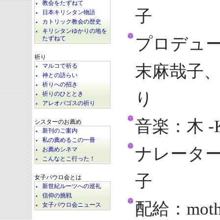
教会をたずねて
子
日本キリシタン物語
カトリック教会の歴史
キリシタンゆかりの地を
プロデュ
たずねて
祈り
末麻哉子
マルコで祈る
神との語らい
祈りへの招き
り
祈りのひととき
アレオパゴスの祈り
音楽：木 -K
シスターのお薦め
新刊のご案内
私の薦めるこの一冊
ナレータ
お薦めシネマ
こんなとこ行った！
子
女子パウロ会とは
新世紀ルーツへの巡礼
信仰の挑戦
配給：mothe
女子パウロ会ニュース