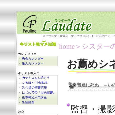
聖パウロ女子修道会（女子パウロ会）は、社会的コミュ
home
＞シスター
カレンダリオ
教会カレンダー
お薦めシ
聖人カレンダー
キリスト教入門
カテキズムを読もう
なるほど 社会教説
普通に死ぬ ～い
Sr.今道の聖書講座
はじめての『旧約聖書』
山本神父入門講座
聖霊講座
監督・撮
教会