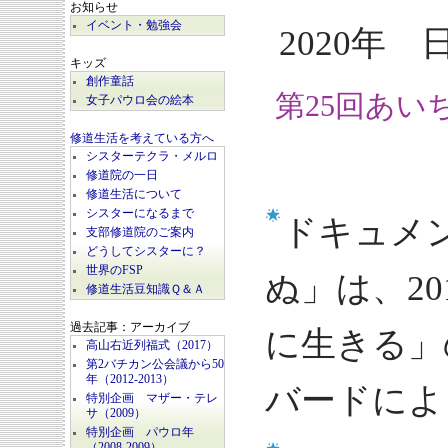
お知らせ
イベント・勉強会
2020年 
キッズ
創作童話
第25回あい
女子パウロ会の絵本
修道生活を考えている方へ
シスターテクラ・メルロ
修道院の一日
修道生活について
シスターになるまで
ドキュメ
支部修道院のご案内
どうしてシスターに？
世界のFSP
ぬ」は、2
修道生活豆知識Ｑ＆Ａ
過去記事：アーカイブ
に生きる」
高山右近列福式（2017）
第2バチカン公会議から50
年（2012-2013）
バードによ
特別企画 マザー・テレ
サ（2009）
特別企画 パウロ年
（2008-2009）