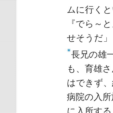
ムに行くと
『でら～と
せそうだ」
長兄の雄
も、育雄さ
はできず、
病院の入所
に入所する