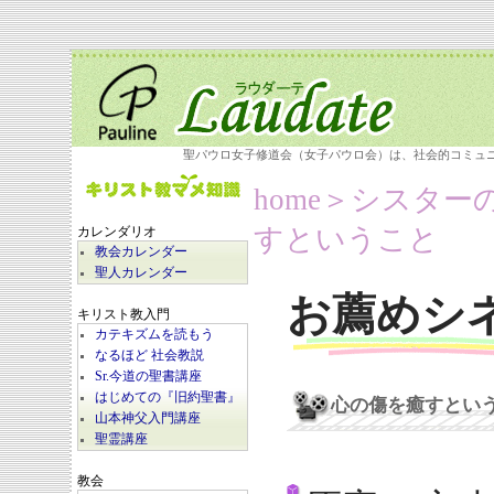
聖パウロ女子修道会（女子パウロ会）は、社会的コミュ
home
＞シスター
すということ
カレンダリオ
教会カレンダー
聖人カレンダー
お薦めシ
キリスト教入門
カテキズムを読もう
なるほど 社会教説
Sr.今道の聖書講座
はじめての『旧約聖書』
心の傷を癒すとい
山本神父入門講座
聖霊講座
教会