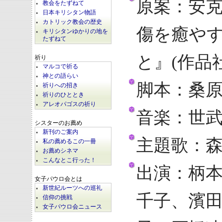
原案：安
教会をたずねて
日本キリシタン物語
カトリック教会の歴史
傷を癒や
キリシタンゆかりの地を
たずねて
と』(作品
祈り
マルコで祈る
神との語らい
脚本：桑
祈りへの招き
祈りのひととき
アレオパゴスの祈り
音楽：世
シスターのお薦め
新刊のご案内
主題歌：
私の薦めるこの一冊
お薦めシネマ
こんなとこ行った！
出演：柄
女子パウロ会とは
新世紀ルーツへの巡礼
千子、濱
信仰の挑戦
女子パウロ会ニュース