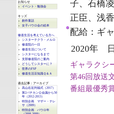
子、石橋
お知らせ
イベント・勉強会
正臣、浅
キッズ
創作童話
女子パウロ会の絵本
配給：ギ
修道生活を考えている方へ
シスターテクラ・メルロ
修道院の一日
2020年 
修道生活について
シスターになるまで
支部修道院のご案内
ギャラクシー
どうしてシスターに？
世界のFSP
修道生活豆知識Ｑ＆Ａ
第46回放
過去記事：アーカイブ
番組最優秀
高山右近列福式（2017）
第2バチカン公会議から50
年（2012-2013）
特別企画 マザー・テレ
サ（2009）
特別企画 パウロ年
（2008-2009）