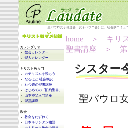
聖パウロ女子修道会（女子パウロ会）は、社会的コミュ
home
＞ キリ
聖書講座
＞ 第1
カレンダリオ
教会カレンダー
聖人カレンダー
シスター
キリスト教入門
カテキズムを読もう
なるほど 社会教説
Sr.今道の聖書講座
はじめての『旧約聖書』
聖パウロ女
山本神父入門講座
聖霊講座
教会
教会をたずねて
日本キリシタン物語
カトリック教会の歴史