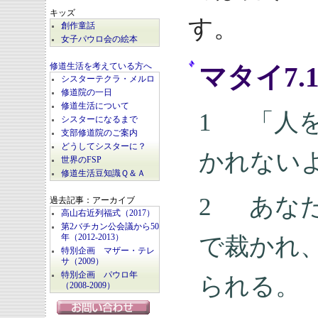
キッズ
す。
創作童話
女子パウロ会の絵本
修道生活を考えている方へ
マタイ7.
シスターテクラ・メルロ
修道院の一日
修道生活について
1 「人
シスターになるまで
支部修道院のご案内
どうしてシスターに？
かれない
世界のFSP
修道生活豆知識Ｑ＆Ａ
2 あな
過去記事：アーカイブ
高山右近列福式（2017）
第2バチカン公会議から50
年（2012-2013）
で裁かれ
特別企画 マザー・テレ
サ（2009）
特別企画 パウロ年
られる。
（2008-2009）