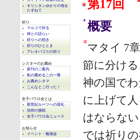
第17回 
キリシタンゆかりの地を
たずねて
概要
祈り
マルコで祈る
神との語らい
祈りへの招き
マタイ 7章
祈りのひととき
アレオパゴスの祈り
節に分ける
シスターのお薦め
新刊のご案内
私の薦めるこの一冊
神の国でわ
お薦めシネマ
こんなとこ行った！
に上げて人
女子パウロ会とは
新世紀ルーツへの巡礼
信仰の挑戦
はならない
女子パウロ会ニュース
お知らせ
では祈りの
イベント・勉強会