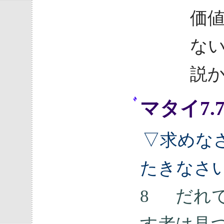
価
な
説
マタイ7.
▽求めな
たきなさ
8 だれ