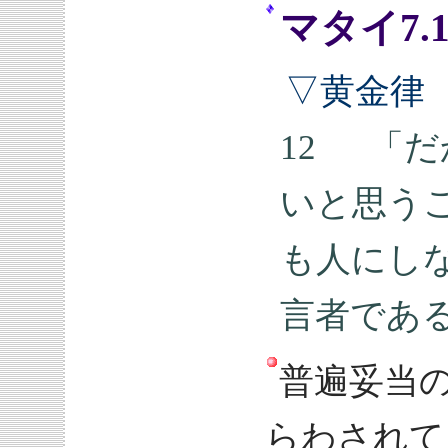
マタイ7.
▽黄金律
12 「
いと思う
も人にし
言者であ
普遍妥当
らわされて