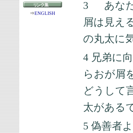
3 あな
⇒
ENGLISH
屑は見え
の丸太に
4 兄弟に
らおが屑
どうして
太がある
5 偽善者