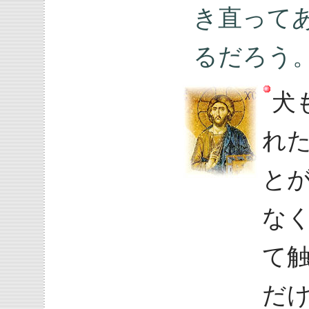
き直って
るだろう
犬
れ
と
な
て
だ