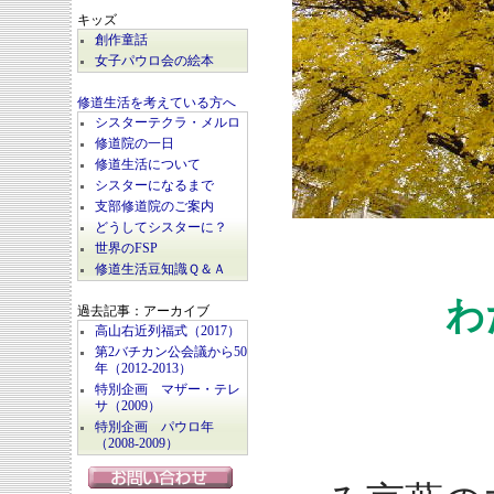
キッズ
創作童話
女子パウロ会の絵本
修道生活を考えている方へ
シスターテクラ・メルロ
修道院の一日
修道生活について
シスターになるまで
支部修道院のご案内
どうしてシスターに？
世界のFSP
修道生活豆知識Ｑ＆Ａ
わ
過去記事：アーカイブ
高山右近列福式（2017）
第2バチカン公会議から50
年（2012-2013）
特別企画 マザー・テレ
サ（2009）
特別企画 パウロ年
（2008-2009）