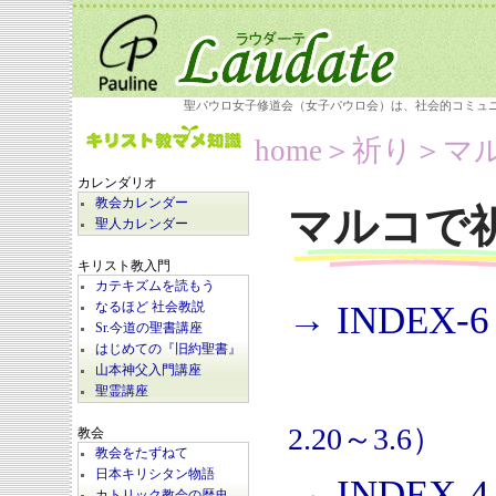
聖パウロ女子修道会（女子パウロ会）は、社会的コミュ
home
＞祈り＞
マ
カレンダリオ
教会カレンダー
マルコで
聖人カレンダー
キリスト教入門
カテキズムを読もう
→ INDEX-6
なるほど 社会教説
Sr.今道の聖書講座
はじめての『旧約聖書』
山本神父入門講座
聖霊講座
2.20～3.6）
教会
教会をたずねて
日本キリシタン物語
→ INDEX-4
カトリック教会の歴史