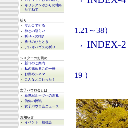
キリシタンゆかりの地を
たずねて
祈り
マルコで祈る
1.21～38）
神との語らい
祈りへの招き
→ INDEX-2
祈りのひととき
アレオパゴスの祈り
シスターのお薦め
新刊のご案内
私の薦めるこの一冊
19 ）
お薦めシネマ
こんなとこ行った！
女子パウロ会とは
新世紀ルーツへの巡礼
信仰の挑戦
女子パウロ会ニュース
お知らせ
イベント・勉強会