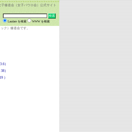
女子修道会（女子パウロ会）公式サイト
Laudate を検索
WWW を検索
リック）修道会です。
.6）
38）
9 ）