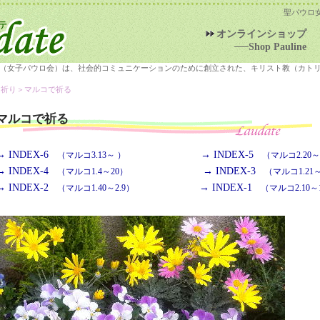
聖パウロ
オンラインショップ
──Shop Pauline
（女子パウロ会）は、社会的コミュニケーションのために創立された、キリスト教（カト
＞祈り＞
マルコで祈る
マルコで祈る
→ INDEX-6
→ INDEX-5
（マルコ3.13～ ）
（マルコ2.20～3
→ INDEX-4
→ INDEX-3
（マルコ1.4～20）
（マルコ1.21～
→ INDEX-2
→ INDEX-1
（マルコ1.40～2.9）
（マルコ2.10～1