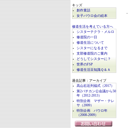
キッズ
創作童話
女子パウロ会の絵本
修道生活を考えている方へ
シスターテクラ・メルロ
修道院の一日
修道生活について
シスターになるまで
支部修道院のご案内
どうしてシスターに？
世界のFSP
修道生活豆知識Ｑ＆Ａ
過去記事：アーカイブ
高山右近列福式（2017）
第2バチカン公会議から50
年（2012-2013）
特別企画 マザー・テレ
サ（2009）
特別企画 パウロ年
（2008-2009）