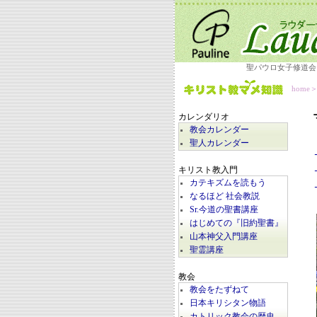
聖パウロ女子修道会
home
カレンダリオ
教会カレンダー
聖人カレンダー
キリスト教入門
カテキズムを読もう
なるほど 社会教説
Sr.今道の聖書講座
はじめての『旧約聖書』
山本神父入門講座
聖霊講座
教会
教会をたずねて
日本キリシタン物語
カトリック教会の歴史