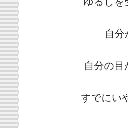
ゆるしを
自分
自分の目
すでにい