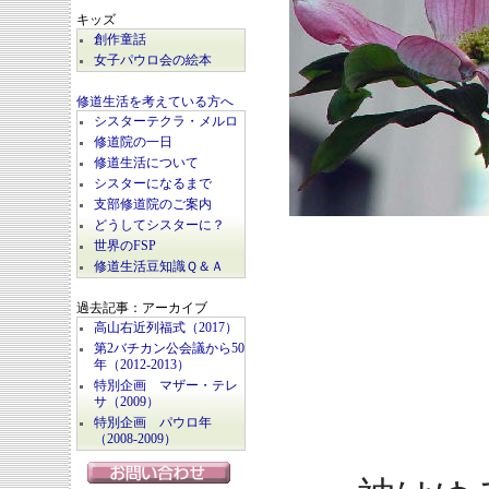
キッズ
創作童話
女子パウロ会の絵本
修道生活を考えている方へ
シスターテクラ・メルロ
修道院の一日
修道生活について
シスターになるまで
支部修道院のご案内
どうしてシスターに？
世界のFSP
修道生活豆知識Ｑ＆Ａ
過去記事：アーカイブ
高山右近列福式（2017）
第2バチカン公会議から50
年（2012-2013）
特別企画 マザー・テレ
サ（2009）
特別企画 パウロ年
（2008-2009）