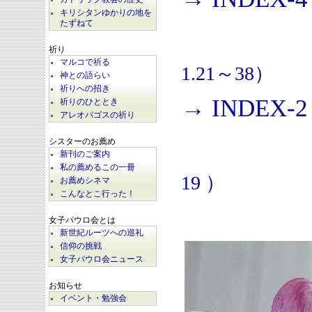
キリシタンゆかりの地を
たずねて
祈り
マルコで祈る
1.21～38）
神との語らい
祈りへの招き
→ INDEX-2
祈りのひととき
アレオパゴスの祈り
シスターのお薦め
新刊のご案内
私の薦めるこの一冊
19 ）
お薦めシネマ
こんなとこ行った！
女子パウロ会とは
新世紀ルーツへの巡礼
信仰の挑戦
女子パウロ会ニュース
お知らせ
イベント・勉強会