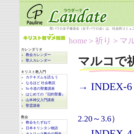
聖パウロ女子修道会（女子パウロ会）は、社会的コミュ
home
＞祈り＞
マ
カレンダリオ
教会カレンダー
マルコで
聖人カレンダー
キリスト教入門
カテキズムを読もう
→ INDEX-6
なるほど 社会教説
Sr.今道の聖書講座
はじめての『旧約聖書』
山本神父入門講座
聖霊講座
2.20～3.6）
教会
教会をたずねて
日本キリシタン物語
→ INDEX-4
カトリック教会の歴史