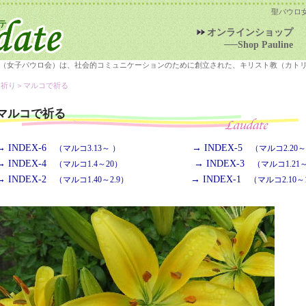
聖パウロ
オンラインショップ
──Shop Pauline
（女子パウロ会）は、社会的コミュニケーションのために創立された、キリスト教（カト
＞祈り＞
マルコで祈る
マルコで祈る
→ INDEX-6
→ INDEX-5
（マルコ3.13～ ）
（マルコ2.20～3
→ INDEX-4
→ INDEX-3
（マルコ1.4～20）
（マルコ1.21～
→ INDEX-2
→ INDEX-1
（マルコ1.40～2.9）
（マルコ2.10～1