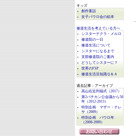
キッズ
創作童話
女子パウロ会の絵本
修道生活を考えている方へ
シスターテクラ・メルロ
修道院の一日
修道生活について
シスターになるまで
支部修道院のご案内
どうしてシスターに？
世界のFSP
修道生活豆知識Ｑ＆Ａ
過去記事：アーカイブ
高山右近列福式（2017）
第2バチカン公会議から50
年（2012-2013）
特別企画 マザー・テレ
サ（2009）
特別企画 パウロ年
（2008-2009）