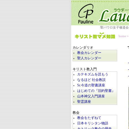
聖パウロ女子修道会
home
カレンダリオ
教会カレンダー
聖人カレンダー
キリスト教入門
カテキズムを読もう
なるほど 社会教説
Sr.今道の聖書講座
はじめての『旧約聖書』
山本神父入門講座
聖霊講座
教会
教会をたずねて
日本キリシタン物語
カトリック教会の歴史