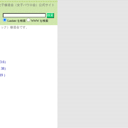
女子修道会（女子パウロ会）公式サイト
Laudate を検索
WWW を検索
リック）修道会です。
.6）
38）
9 ）