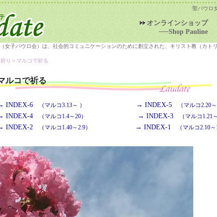
聖パウロ
オンラインショップ
──Shop Pauline
（女子パウロ会）は、社会的コミュニケーションのために創立された、キリスト教（カト
＞祈り＞
マルコで祈る
マルコで祈る
→ INDEX-6
→ INDEX-5
（マルコ3.13～ ）
（マルコ2.20～3
→ INDEX-4
→ INDEX-3
（マルコ1.4～20）
（マルコ1.21～
→ INDEX-2
→ INDEX-1
（マルコ1.40～2.9）
（マルコ2.10～1