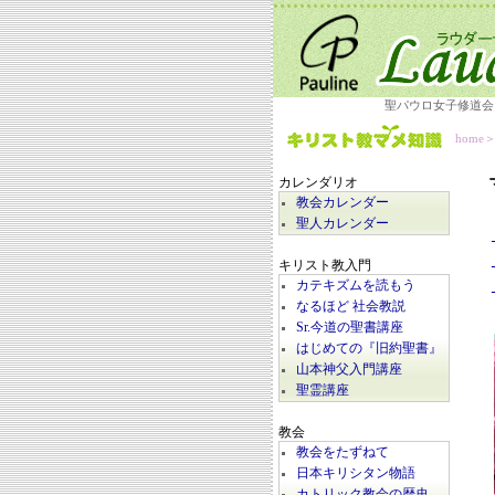
聖パウロ女子修道会
home
カレンダリオ
教会カレンダー
聖人カレンダー
キリスト教入門
カテキズムを読もう
なるほど 社会教説
Sr.今道の聖書講座
はじめての『旧約聖書』
山本神父入門講座
聖霊講座
教会
教会をたずねて
日本キリシタン物語
カトリック教会の歴史