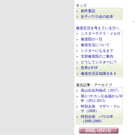
キッズ
創作童話
女子パウロ会の絵本
修道生活を考えている方へ
シスターテクラ・メルロ
修道院の一日
修道生活について
シスターになるまで
支部修道院のご案内
どうしてシスターに？
世界のFSP
修道生活豆知識Ｑ＆Ａ
過去記事：アーカイブ
高山右近列福式（2017）
第2バチカン公会議から50
年（2012-2013）
特別企画 マザー・テレ
サ（2009）
特別企画 パウロ年
（2008-2009）