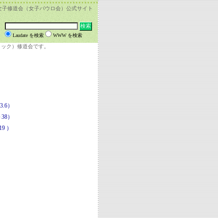
女子修道会（女子パウロ会）公式サイト
Laudate を検索
WWW を検索
リック）修道会です。
.6）
38）
9 ）