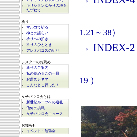
キリシタンゆかりの地を
たずねて
祈り
マルコで祈る
1.21～38）
神との語らい
祈りへの招き
→ INDEX-2
祈りのひととき
アレオパゴスの祈り
シスターのお薦め
新刊のご案内
私の薦めるこの一冊
19 ）
お薦めシネマ
こんなとこ行った！
女子パウロ会とは
新世紀ルーツへの巡礼
信仰の挑戦
女子パウロ会ニュース
お知らせ
イベント・勉強会