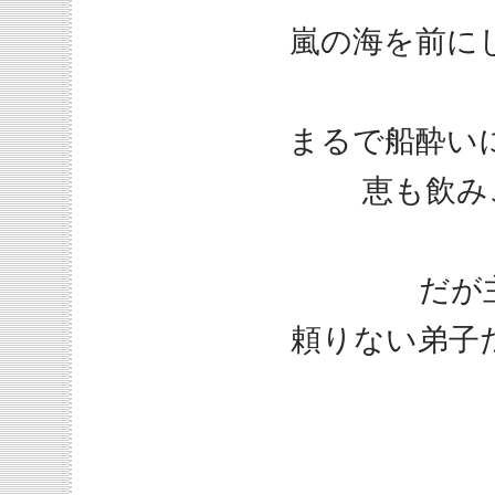
嵐の海を前に
まるで船酔い
恵も飲み
だが
頼りない弟子