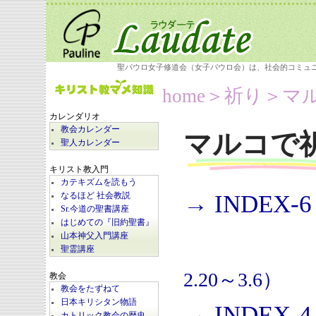
聖パウロ女子修道会（女子パウロ会）は、社会的コミュ
home
＞祈り＞
マ
カレンダリオ
教会カレンダー
マルコで
聖人カレンダー
キリスト教入門
カテキズムを読もう
→ INDEX-6
なるほど 社会教説
Sr.今道の聖書講座
はじめての『旧約聖書』
山本神父入門講座
聖霊講座
2.20～3.6）
教会
教会をたずねて
日本キリシタン物語
→ INDEX-4
カトリック教会の歴史