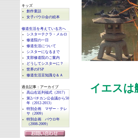
キッズ
創作童話
女子パウロ会の絵本
修道生活を考えている方へ
シスターテクラ・メルロ
修道院の一日
修道生活について
シスターになるまで
支部修道院のご案内
どうしてシスターに？
世界のFSP
修道生活豆知識Ｑ＆Ａ
イエスは
過去記事：アーカイブ
高山右近列福式（2017）
第2バチカン公会議から50
年（2012-2013）
特別企画 マザー・テレ
サ（2009）
特別企画 パウロ年
（2008-2009）