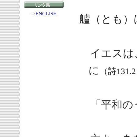
⇒
ENGLISH
艫（とも）
イエスは
に
（詩131.
「平和の