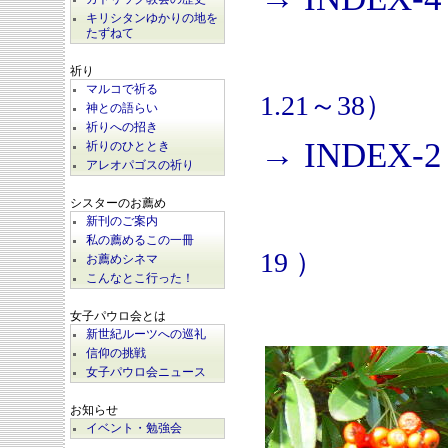
キリシタンゆかりの地を
たずねて
祈り
マルコで祈る
1.21～38）
神との語らい
祈りへの招き
→ INDEX-2
祈りのひととき
アレオパゴスの祈り
シスターのお薦め
新刊のご案内
私の薦めるこの一冊
19 ）
お薦めシネマ
こんなとこ行った！
女子パウロ会とは
新世紀ルーツへの巡礼
信仰の挑戦
女子パウロ会ニュース
お知らせ
イベント・勉強会