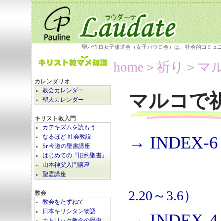
聖パウロ女子修道会（女子パウロ会）は、社会的コミュ
home
＞祈り＞
マ
カレンダリオ
教会カレンダー
マルコで
聖人カレンダー
キリスト教入門
カテキズムを読もう
→ INDEX-6
なるほど 社会教説
Sr.今道の聖書講座
はじめての『旧約聖書』
山本神父入門講座
聖霊講座
2.20～3.6）
教会
教会をたずねて
日本キリシタン物語
→ INDEX-4
カトリック教会の歴史