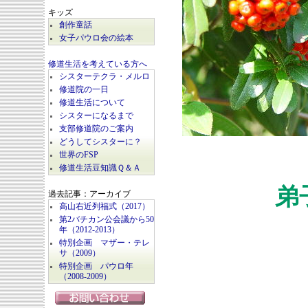
キッズ
創作童話
女子パウロ会の絵本
修道生活を考えている方へ
シスターテクラ・メルロ
修道院の一日
修道生活について
シスターになるまで
支部修道院のご案内
どうしてシスターに？
世界のFSP
修道生活豆知識Ｑ＆Ａ
弟
過去記事：アーカイブ
高山右近列福式（2017）
第2バチカン公会議から50
年（2012-2013）
特別企画 マザー・テレ
サ（2009）
特別企画 パウロ年
（2008-2009）