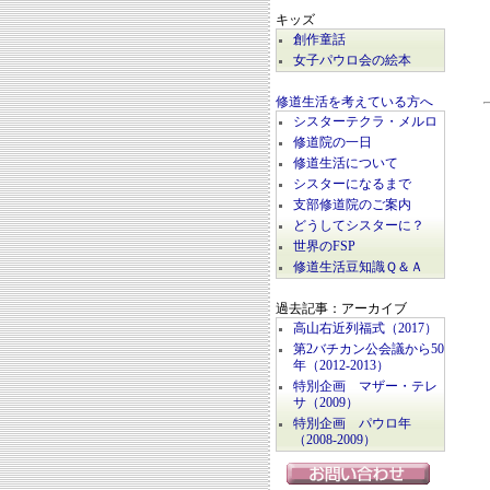
キッズ
創作童話
女子パウロ会の絵本
修道生活を考えている方へ
シスターテクラ・メルロ
修道院の一日
修道生活について
シスターになるまで
支部修道院のご案内
どうしてシスターに？
世界のFSP
修道生活豆知識Ｑ＆Ａ
過去記事：アーカイブ
高山右近列福式（2017）
第2バチカン公会議から50
年（2012-2013）
特別企画 マザー・テレ
サ（2009）
特別企画 パウロ年
（2008-2009）