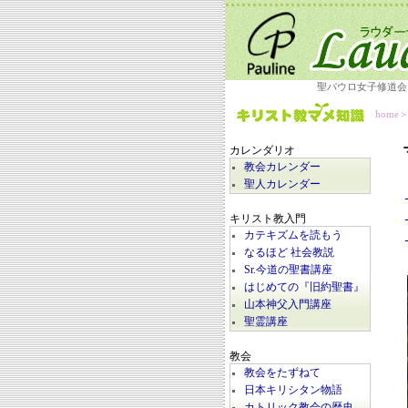
聖パウロ女子修道会
home
カレンダリオ
教会カレンダー
聖人カレンダー
キリスト教入門
カテキズムを読もう
なるほど 社会教説
Sr.今道の聖書講座
はじめての『旧約聖書』
山本神父入門講座
聖霊講座
教会
教会をたずねて
日本キリシタン物語
カトリック教会の歴史