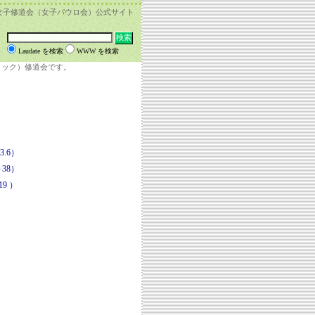
女子修道会（女子パウロ会）公式サイト
Laudate を検索
WWW を検索
リック）修道会です。
.6）
38）
9 ）