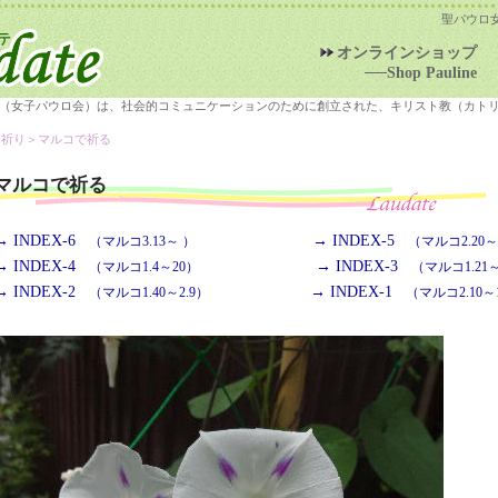
聖パウロ
オンラインショップ
──Shop Pauline
（女子パウロ会）は、社会的コミュニケーションのために創立された、キリスト教（カト
＞祈り＞
マルコで祈る
マルコで祈る
→ INDEX-6
→ INDEX-5
（マルコ3.13～ ）
（マルコ2.20～3
→ INDEX-4
→ INDEX-3
（マルコ1.4～20）
（マルコ1.21～
→ INDEX-2
→ INDEX-1
（マルコ1.40～2.9）
（マルコ2.10～1