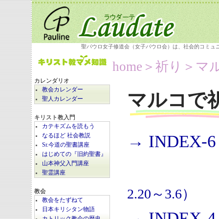
聖パウロ女子修道会（女子パウロ会）は、社会的コミュ
home
＞祈り＞
マ
カレンダリオ
教会カレンダー
マルコで
聖人カレンダー
キリスト教入門
カテキズムを読もう
→ INDEX-6
なるほど 社会教説
Sr.今道の聖書講座
はじめての『旧約聖書』
山本神父入門講座
聖霊講座
2.20～3.6）
教会
教会をたずねて
日本キリシタン物語
→ INDEX-4
カトリック教会の歴史