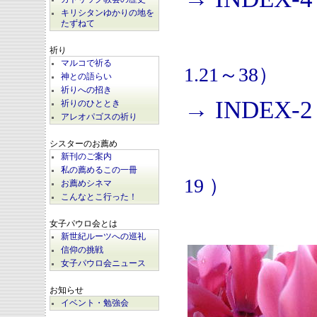
キリシタンゆかりの地を
たずねて
祈り
マルコで祈る
1.21～38）
神との語らい
祈りへの招き
→ INDEX-2
祈りのひととき
アレオパゴスの祈り
シスターのお薦め
新刊のご案内
私の薦めるこの一冊
19 ）
お薦めシネマ
こんなとこ行った！
女子パウロ会とは
新世紀ルーツへの巡礼
信仰の挑戦
女子パウロ会ニュース
お知らせ
イベント・勉強会