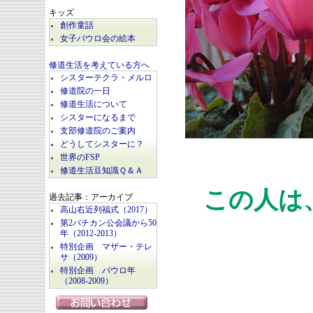
キッズ
創作童話
女子パウロ会の絵本
修道生活を考えている方へ
シスターテクラ・メルロ
修道院の一日
修道生活について
シスターになるまで
支部修道院のご案内
どうしてシスターに？
世界のFSP
修道生活豆知識Ｑ＆Ａ
この人は
過去記事：アーカイブ
高山右近列福式（2017）
第2バチカン公会議から50
年（2012-2013）
特別企画 マザー・テレ
サ（2009）
特別企画 パウロ年
（2008-2009）