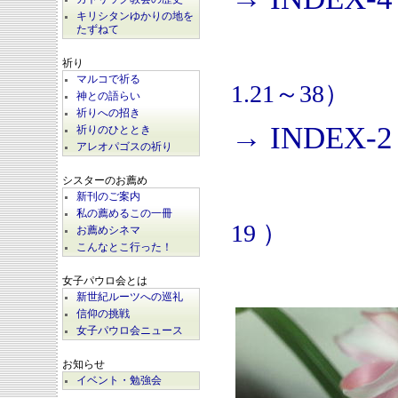
キリシタンゆかりの地を
たずねて
祈り
マルコで祈る
1.21～38）
神との語らい
祈りへの招き
→ INDEX-2
祈りのひととき
アレオパゴスの祈り
シスターのお薦め
新刊のご案内
私の薦めるこの一冊
19 ）
お薦めシネマ
こんなとこ行った！
女子パウロ会とは
新世紀ルーツへの巡礼
信仰の挑戦
女子パウロ会ニュース
お知らせ
イベント・勉強会