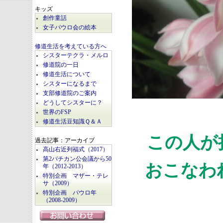
キッズ
創作童話
女子パウロ会の絵本
修道生活を考えている方へ
シスターテクラ・メルロ
修道院の一日
修道生活について
シスターになるまで
支部修道院のご案内
どうしてシスターに？
世界のFSP
修道生活豆知識Ｑ＆Ａ
この人が
過去記事：アーカイブ
高山右近列福式（2017）
第2バチカン公会議から50
おこなわ
年（2012-2013）
特別企画 マザー・テレ
サ（2009）
特別企画 パウロ年
（2008-2009）