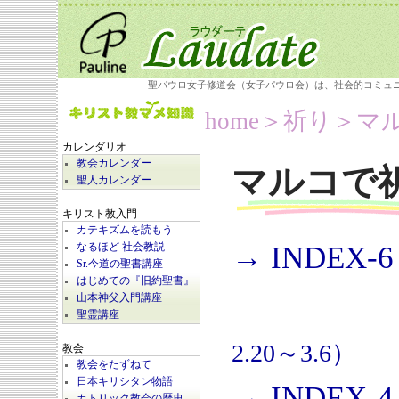
聖パウロ女子修道会（女子パウロ会）は、社会的コミュ
home
＞祈り＞
マ
カレンダリオ
教会カレンダー
マルコで
聖人カレンダー
キリスト教入門
カテキズムを読もう
→ INDEX-6
なるほど 社会教説
Sr.今道の聖書講座
はじめての『旧約聖書』
山本神父入門講座
聖霊講座
2.20～3.6）
教会
教会をたずねて
日本キリシタン物語
→ INDEX-4
カトリック教会の歴史