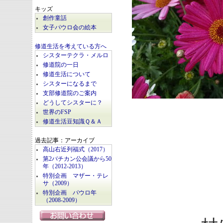
キッズ
創作童話
女子パウロ会の絵本
修道生活を考えている方へ
シスターテクラ・メルロ
修道院の一日
修道生活について
シスターになるまで
支部修道院のご案内
どうしてシスターに？
世界のFSP
修道生活豆知識Ｑ＆Ａ
過去記事：アーカイブ
高山右近列福式（2017）
第2バチカン公会議から50
年（2012-2013）
特別企画 マザー・テレ
サ（2009）
特別企画 パウロ年
（2008-2009）