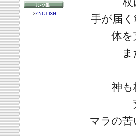
杖
⇒
ENGLISH
手が届く
体を
ま
神も
マラの苦