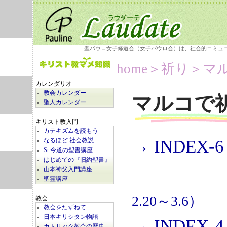
聖パウロ女子修道会（女子パウロ会）は、社会的コミュ
home
＞祈り＞
マ
カレンダリオ
教会カレンダー
マルコで
聖人カレンダー
キリスト教入門
カテキズムを読もう
→ INDEX-6
なるほど 社会教説
Sr.今道の聖書講座
はじめての『旧約聖書』
山本神父入門講座
聖霊講座
2.20～3.6）
教会
教会をたずねて
日本キリシタン物語
→ INDEX-4
カトリック教会の歴史