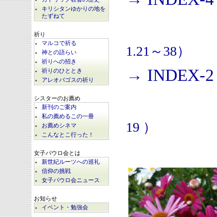
キリシタンゆかりの地を
たずねて
祈り
マルコで祈る
1.21～38）
神との語らい
祈りへの招き
→ INDEX-2
祈りのひととき
アレオパゴスの祈り
シスターのお薦め
新刊のご案内
私の薦めるこの一冊
19 ）
お薦めシネマ
こんなとこ行った！
女子パウロ会とは
新世紀ルーツへの巡礼
信仰の挑戦
女子パウロ会ニュース
お知らせ
イベント・勉強会