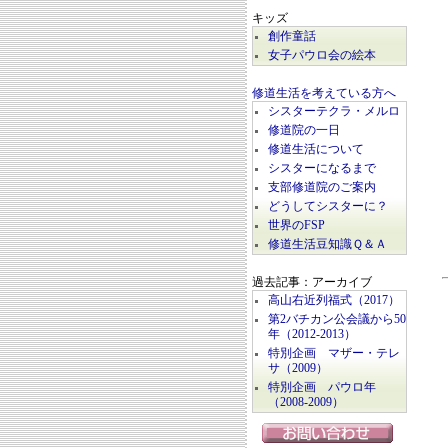
キッズ
創作童話
女子パウロ会の絵本
修道生活を考えている方へ
シスターテクラ・メルロ
修道院の一日
修道生活について
シスターになるまで
支部修道院のご案内
どうしてシスターに？
世界のFSP
修道生活豆知識Ｑ＆Ａ
過去記事：アーカイブ
高山右近列福式（2017）
第2バチカン公会議から50
年（2012-2013）
特別企画 マザー・テレ
サ（2009）
特別企画 パウロ年
（2008-2009）