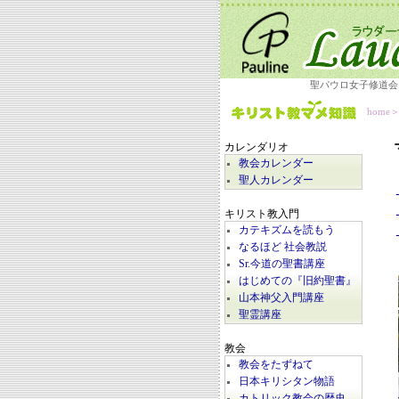
聖パウロ女子修道会
home
カレンダリオ
教会カレンダー
聖人カレンダー
キリスト教入門
カテキズムを読もう
なるほど 社会教説
Sr.今道の聖書講座
はじめての『旧約聖書』
山本神父入門講座
聖霊講座
教会
教会をたずねて
日本キリシタン物語
カトリック教会の歴史