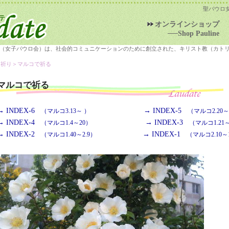
聖パウロ
オンラインショップ
──Shop Pauline
（女子パウロ会）は、社会的コミュニケーションのために創立された、キリスト教（カト
＞祈り＞
マルコで祈る
マルコで祈る
→ INDEX-6
→ INDEX-5
（マルコ3.13～ ）
（マルコ2.20～3
→ INDEX-4
→ INDEX-3
（マルコ1.4～20）
（マルコ1.21～
→ INDEX-2
→ INDEX-1
（マルコ1.40～2.9）
（マルコ2.10～1