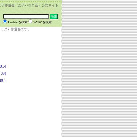
女子修道会（女子パウロ会）公式サイト
Laudate を検索
WWW を検索
リック）修道会です。
.6）
38）
9 ）