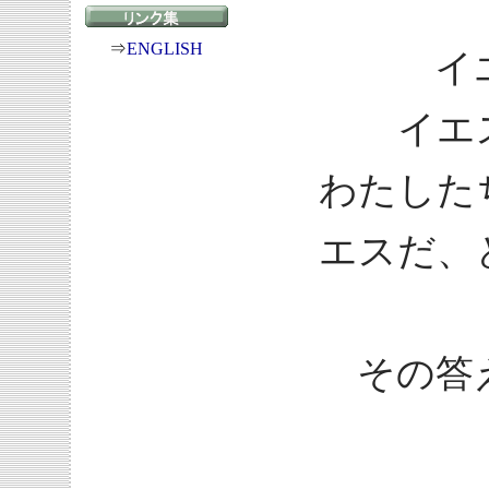
⇒
ENGLISH
イ
イエ
わたした
エスだ、
その答