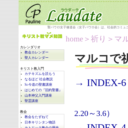
聖パウロ女子修道会（女子パウロ会）は、社会的コミュ
home
＞祈り＞
マ
カレンダリオ
教会カレンダー
マルコで
聖人カレンダー
キリスト教入門
カテキズムを読もう
→ INDEX-6
なるほど 社会教説
Sr.今道の聖書講座
はじめての『旧約聖書』
山本神父入門講座
聖霊講座
2.20～3.6）
教会
教会をたずねて
日本キリシタン物語
→ INDEX-4
カトリック教会の歴史