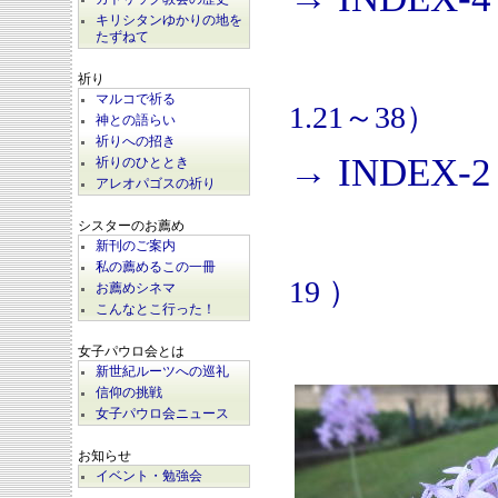
キリシタンゆかりの地を
たずねて
祈り
マルコで祈る
1.21～38）
神との語らい
祈りへの招き
→ INDEX-2
祈りのひととき
アレオパゴスの祈り
シスターのお薦め
新刊のご案内
私の薦めるこの一冊
19 ）
お薦めシネマ
こんなとこ行った！
女子パウロ会とは
新世紀ルーツへの巡礼
信仰の挑戦
女子パウロ会ニュース
お知らせ
イベント・勉強会