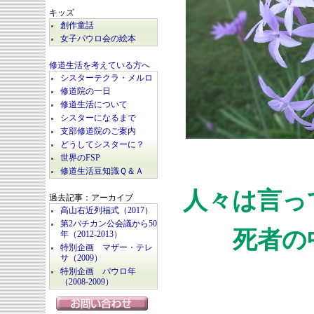
キッズ
創作童話
女子パウロ会の絵本
修道生活を考えている方へ
シスターテクラ・メルロ
修道院の一日
修道生活について
シスターになるまで
支部修道院のご案内
どうしてシスターに？
世界のFSP
修道生活豆知識Ｑ＆Ａ
人々は言っ
過去記事：アーカイブ
高山右近列福式（2017）
第2バチカン公会議から50
死者の
年（2012-2013）
特別企画 マザー・テレ
サ（2009）
特別企画 パウロ年
（2008-2009）