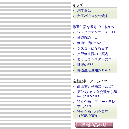
キッズ
創作童話
女子パウロ会の絵本
修道生活を考えている方へ
シスターテクラ・メルロ
修道院の一日
修道生活について
シスターになるまで
支部修道院のご案内
どうしてシスターに？
世界のFSP
修道生活豆知識Ｑ＆Ａ
過去記事：アーカイブ
高山右近列福式（2017）
第2バチカン公会議から50
年（2012-2013）
特別企画 マザー・テレ
サ（2009）
特別企画 パウロ年
（2008-2009）