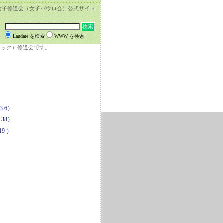
女子修道会（女子パウロ会）公式サイト
Laudate を検索
WWW を検索
リック）修道会です。
.6）
38）
9 ）