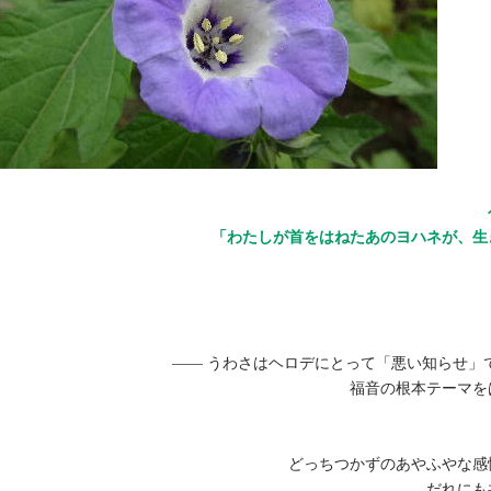
「わたしが首をはねたあのヨハネが、生き
—— うわさはヘロデにとって「悪い知らせ」
福音の根本テーマを
どっちつかずのあやふやな感
だれにも