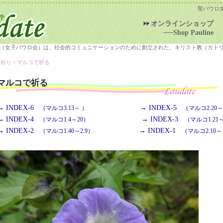
聖パウロ
オンラインショップ
──Shop Pauline
（女子パウロ会）は、社会的コミュニケーションのために創立された、キリスト教（カト
＞祈り＞
マルコで祈る
マルコで祈る
→ INDEX-6
→ INDEX-5
（マルコ3.13～ ）
（マルコ2.20～3
→ INDEX-4
→ INDEX-3
（マルコ1.4～20）
（マルコ1.21～
→ INDEX-2
→ INDEX-1
（マルコ1.40～2.9）
（マルコ2.10～1