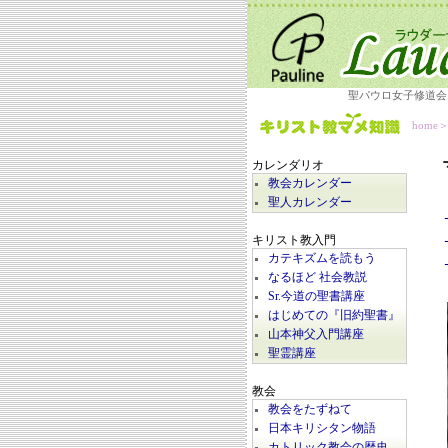
聖パウロ女子修道会
home
カレンダリオ
教会カレンダー
聖人カレンダー
キリスト教入門
カテキズムを読もう
なるほど 社会教説
Sr.今道の聖書講座
はじめての『旧約聖書』
山本神父入門講座
聖霊講座
教会
教会をたずねて
日本キリシタン物語
カトリック教会の歴史