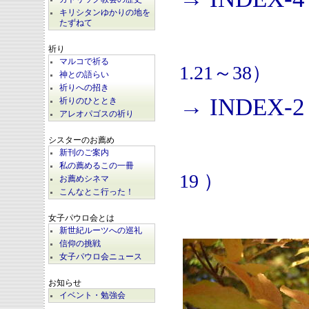
キリシタンゆかりの地を
たずねて
祈り
マルコで祈る
1.21～38）
神との語らい
祈りへの招き
→ INDEX-2
祈りのひととき
アレオパゴスの祈り
シスターのお薦め
新刊のご案内
私の薦めるこの一冊
19 ）
お薦めシネマ
こんなとこ行った！
女子パウロ会とは
新世紀ルーツへの巡礼
信仰の挑戦
女子パウロ会ニュース
お知らせ
イベント・勉強会