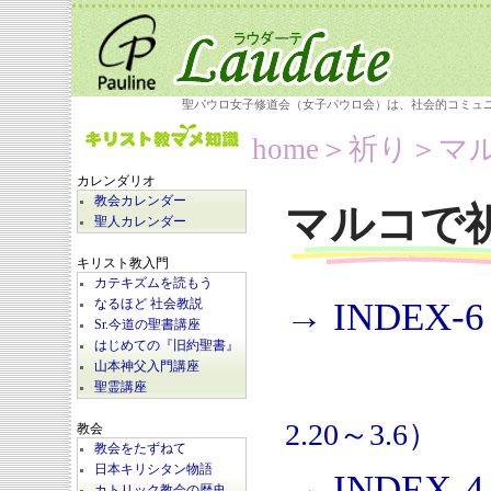
聖パウロ女子修道会（女子パウロ会）は、社会的コミュ
home
＞祈り＞
マ
カレンダリオ
教会カレンダー
マルコで
聖人カレンダー
キリスト教入門
カテキズムを読もう
→ INDEX-6
なるほど 社会教説
Sr.今道の聖書講座
はじめての『旧約聖書』
山本神父入門講座
聖霊講座
2.20～3.6）
教会
教会をたずねて
日本キリシタン物語
→ INDEX-4
カトリック教会の歴史