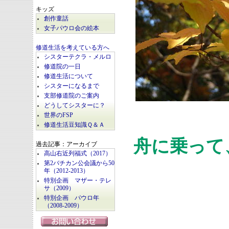
キッズ
創作童話
女子パウロ会の絵本
修道生活を考えている方へ
シスターテクラ・メルロ
修道院の一日
修道生活について
シスターになるまで
支部修道院のご案内
どうしてシスターに？
世界のFSP
修道生活豆知識Ｑ＆Ａ
舟に乗って
過去記事：アーカイブ
高山右近列福式（2017）
第2バチカン公会議から50
年（2012-2013）
特別企画 マザー・テレ
サ（2009）
特別企画 パウロ年
（2008-2009）