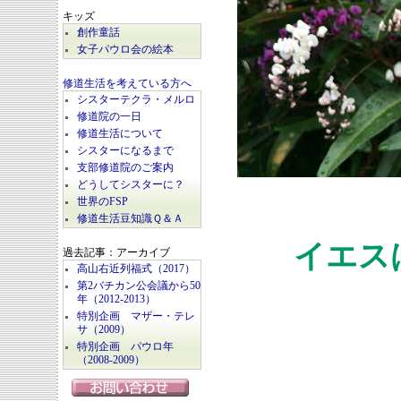
キッズ
創作童話
女子パウロ会の絵本
修道生活を考えている方へ
シスターテクラ・メルロ
修道院の一日
修道生活について
シスターになるまで
支部修道院のご案内
どうしてシスターに？
世界のFSP
修道生活豆知識Ｑ＆Ａ
イエス
過去記事：アーカイブ
高山右近列福式（2017）
第2バチカン公会議から50
年（2012-2013）
特別企画 マザー・テレ
サ（2009）
特別企画 パウロ年
（2008-2009）