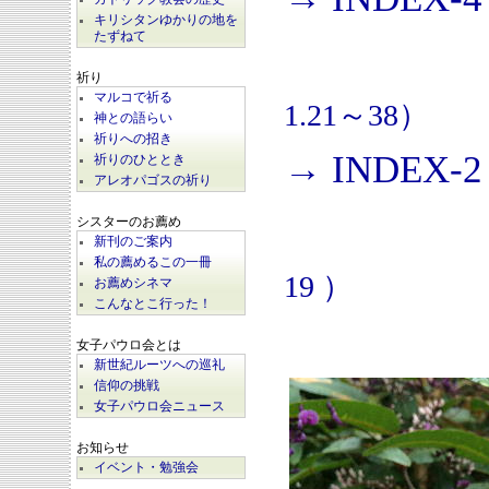
キリシタンゆかりの地を
たずねて
祈り
マルコで祈る
1.21～38）
神との語らい
祈りへの招き
→ INDEX-2
祈りのひととき
アレオパゴスの祈り
シスターのお薦め
新刊のご案内
私の薦めるこの一冊
19 ）
お薦めシネマ
こんなとこ行った！
女子パウロ会とは
新世紀ルーツへの巡礼
信仰の挑戦
女子パウロ会ニュース
お知らせ
イベント・勉強会