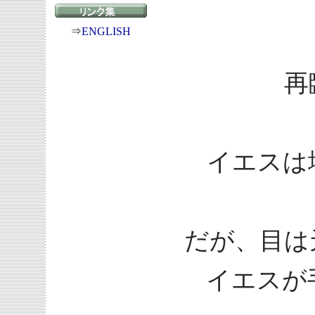
⇒
ENGLISH
再
イエスは
だが、目は
イエスが