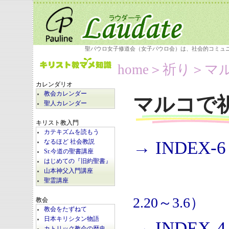
聖パウロ女子修道会（女子パウロ会）は、社会的コミュ
home
＞祈り＞
マ
カレンダリオ
教会カレンダー
マルコで
聖人カレンダー
キリスト教入門
カテキズムを読もう
→ INDEX-6
なるほど 社会教説
Sr.今道の聖書講座
はじめての『旧約聖書』
山本神父入門講座
聖霊講座
2.20～3.6）
教会
教会をたずねて
日本キリシタン物語
→ INDEX-4
カトリック教会の歴史