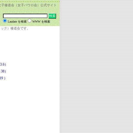
女子修道会（女子パウロ会）公式サイト
Laudate を検索
WWW を検索
リック）修道会です。
.6）
38）
9 ）