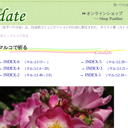
聖パウロ
オンラインショップ
──Shop Pauline
（女子パウロ会）は、社会的コミュニケーションのために創立された、キリスト教（カト
＞祈り＞
マルコで祈る
マルコで祈る
→ INDEX-6
→ INDEX-5
（マルコ3.13～ ）
（マルコ2.20～3
→ INDEX-4
→ INDEX-3
（マルコ1.4～20）
（マルコ1.21～
→ INDEX-2
→ INDEX-1
（マルコ1.40～2.9）
（マルコ2.10～1