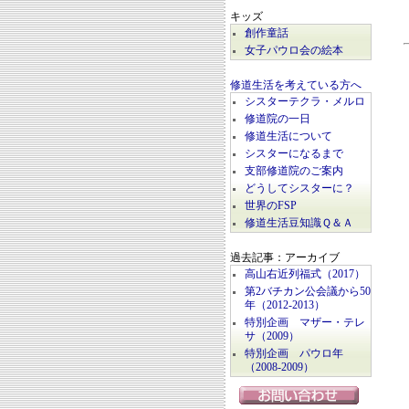
キッズ
創作童話
女子パウロ会の絵本
修道生活を考えている方へ
シスターテクラ・メルロ
修道院の一日
修道生活について
シスターになるまで
支部修道院のご案内
どうしてシスターに？
世界のFSP
修道生活豆知識Ｑ＆Ａ
過去記事：アーカイブ
高山右近列福式（2017）
第2バチカン公会議から50
年（2012-2013）
特別企画 マザー・テレ
サ（2009）
特別企画 パウロ年
（2008-2009）