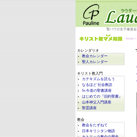
聖パウロ女子修道会
home
カレンダリオ
教会カレンダー
聖人カレンダー
キリスト教入門
カテキズムを読もう
なるほど 社会教説
Sr.今道の聖書講座
はじめての『旧約聖書』
山本神父入門講座
聖霊講座
教会
教会をたずねて
日本キリシタン物語
カトリック教会の歴史