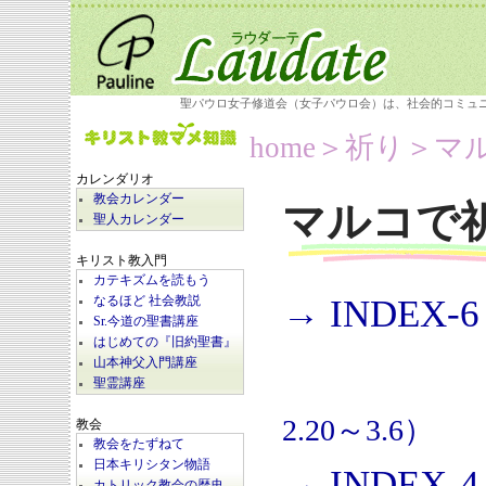
聖パウロ女子修道会（女子パウロ会）は、社会的コミュ
home
＞祈り＞
マ
カレンダリオ
教会カレンダー
マルコで
聖人カレンダー
キリスト教入門
カテキズムを読もう
→ INDEX-6
なるほど 社会教説
Sr.今道の聖書講座
はじめての『旧約聖書』
山本神父入門講座
聖霊講座
2.20～3.6）
教会
教会をたずねて
日本キリシタン物語
→ INDEX-4
カトリック教会の歴史