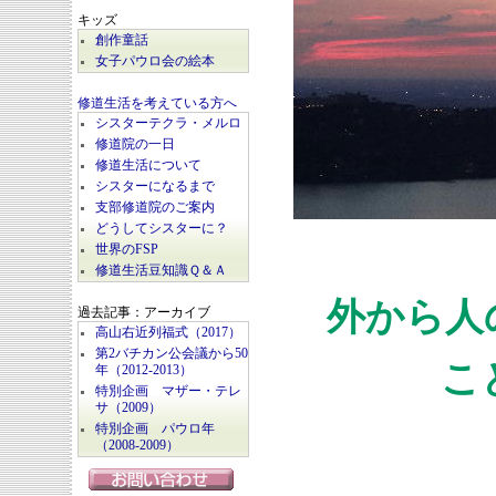
キッズ
創作童話
女子パウロ会の絵本
修道生活を考えている方へ
シスターテクラ・メルロ
修道院の一日
修道生活について
シスターになるまで
支部修道院のご案内
どうしてシスターに？
世界のFSP
修道生活豆知識Ｑ＆Ａ
外から人
過去記事：アーカイブ
高山右近列福式（2017）
第2バチカン公会議から50
こ
年（2012-2013）
特別企画 マザー・テレ
サ（2009）
特別企画 パウロ年
（2008-2009）