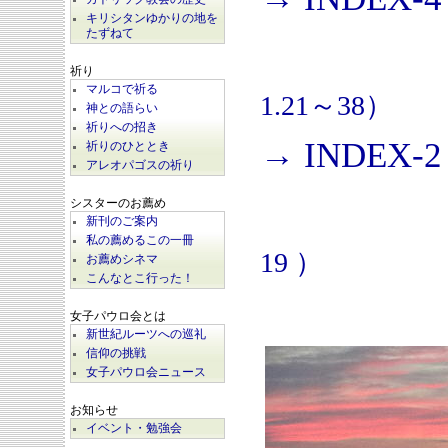
キリシタンゆかりの地を
たずねて
祈り
マルコで祈る
1.21～38）
神との語らい
祈りへの招き
→ INDEX-2
祈りのひととき
アレオパゴスの祈り
シスターのお薦め
新刊のご案内
私の薦めるこの一冊
19 ）
お薦めシネマ
こんなとこ行った！
女子パウロ会とは
新世紀ルーツへの巡礼
信仰の挑戦
女子パウロ会ニュース
お知らせ
イベント・勉強会