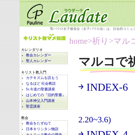
聖パウロ女子修道会（女子パウロ会）は、社会的コミュ
home
>祈り>
マル
カレンダリオ
教会カレンダー
マルコで
聖人カレンダー
キリスト教入門
カテキズムを読もう
￫ INDEX-6
なるほど 社会教説
(
Sr.今道の聖書講座
はじめての『旧約聖書』
山本神父入門講座
聖霊講座
2.20~3.6)
教会
教会をたずねて
日本キリシタン物語
￫ INDEX-4
カトリック教会の歴史