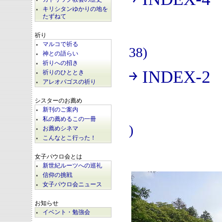
(
キリシタンゆかりの地を
たずねて
祈り
マルコで祈る
38)
神との語らい
祈りへの招き
￫ INDEX-2
祈りのひととき
(
アレオパゴスの祈り
シスターのお薦め
新刊のご案内
私の薦めるこの一冊
)
お薦めシネマ
こんなとこ行った！
女子パウロ会とは
新世紀ルーツへの巡礼
信仰の挑戦
女子パウロ会ニュース
お知らせ
イベント・勉強会