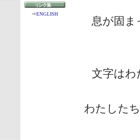
⇒
ENGLISH
息が固ま
文字はわ
わたした