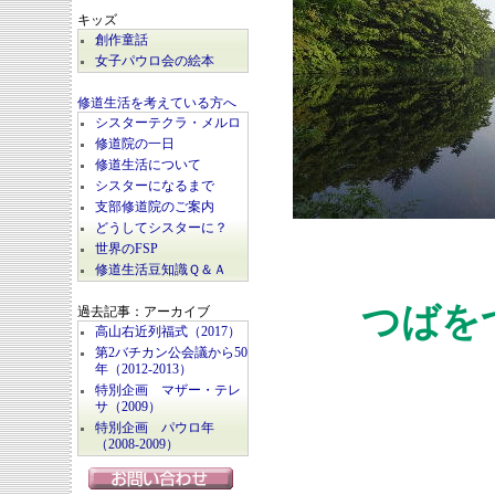
キッズ
創作童話
女子パウロ会の絵本
修道生活を考えている方へ
シスターテクラ・メルロ
修道院の一日
修道生活について
シスターになるまで
支部修道院のご案内
どうしてシスターに？
世界のFSP
修道生活豆知識Ｑ＆Ａ
つばを
過去記事：アーカイブ
高山右近列福式（2017）
第2バチカン公会議から50
年（2012-2013）
特別企画 マザー・テレ
サ（2009）
特別企画 パウロ年
（2008-2009）