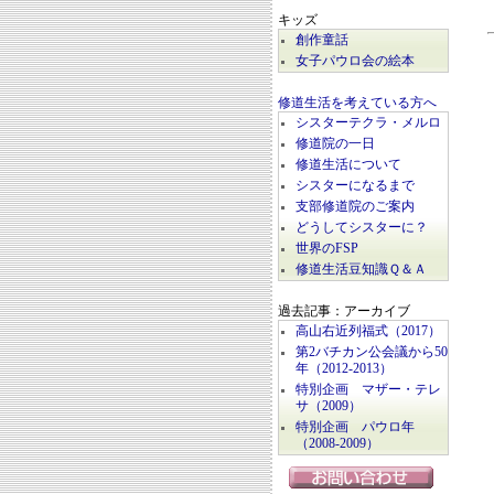
キッズ
創作童話
女子パウロ会の絵本
修道生活を考えている方へ
シスターテクラ・メルロ
修道院の一日
修道生活について
シスターになるまで
支部修道院のご案内
どうしてシスターに？
世界のFSP
修道生活豆知識Ｑ＆Ａ
過去記事：アーカイブ
高山右近列福式（2017）
第2バチカン公会議から50
年（2012-2013）
特別企画 マザー・テレ
サ（2009）
特別企画 パウロ年
（2008-2009）