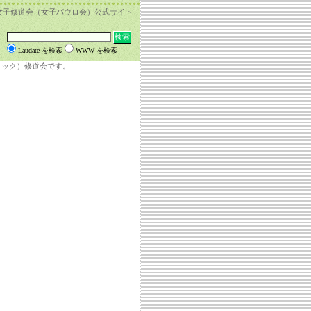
女子修道会（女子パウロ会）公式サイト
Laudate を検索
WWW を検索
リック）修道会です。