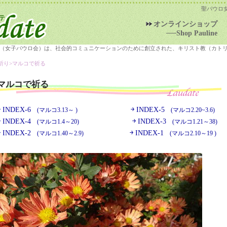
聖パウロ
オンラインショップ
──Shop Pauline
（女子パウロ会）は、社会的コミュニケーションのために創立された、キリスト教（カト
祈り>
マルコで祈る
マルコで祈る
￫ INDEX-6
￫ INDEX-5
(マルコ3.13～ )
(マルコ2.20~3.6)
￫ INDEX-4
￫ INDEX-3
(マルコ1.4～20)
(マルコ1.21～38)
￫ INDEX-2
￫ INDEX-1
(マルコ1.40～2.9)
(マルコ2.10～19 )