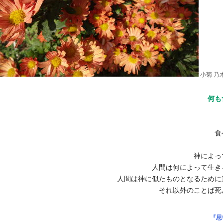
小菊 乃
何も
食
神によっ
人間は何によって生き
人間は神に似たものとなるために
それ以外のことば死
『思