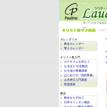
聖パウロ女子修道会
home
>
カレンダリオ
教会カレンダー
聖人カレンダー
キリスト教入門
カテキズムを読もう
なるほど 社会教説
Sr.今道の聖書講座
はじめての『旧約聖書』
山本神父入門講座
聖霊講座
教会
教会をたずねて
日本キリシタン物語
カトリック教会の歴史