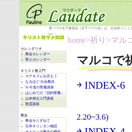
聖パウロ女子修道会（女子パウロ会）は、社会的コミュ
home
>祈り>
マル
カレンダリオ
教会カレンダー
マルコで
聖人カレンダー
キリスト教入門
カテキズムを読もう
￫ INDEX-6
なるほど 社会教説
(
Sr.今道の聖書講座
はじめての『旧約聖書』
山本神父入門講座
聖霊講座
2.20~3.6)
教会
教会をたずねて
日本キリシタン物語
￫ INDEX-4
カトリック教会の歴史