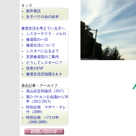
キッズ
創作童話
女子パウロ会の絵本
修道生活を考えている方へ
シスターテクラ・メルロ
修道院の一日
修道生活について
シスターになるまで
支部修道院のご案内
どうしてシスターに？
世界のFSP
修道生活豆知識Ｑ＆Ａ
過去記事：アーカイブ
高山右近列福式（2017）
第2バチカン公会議から50
年（2012-2013）
特別企画 マザー・テレ
サ（2009）
特別企画 パウロ年
（2008-2009）