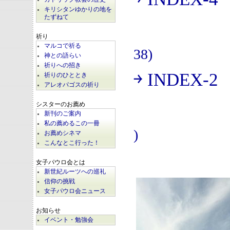
(
キリシタンゆかりの地を
たずねて
祈り
マルコで祈る
38)
神との語らい
祈りへの招き
￫ INDEX-2
祈りのひととき
(
アレオパゴスの祈り
シスターのお薦め
新刊のご案内
私の薦めるこの一冊
)
お薦めシネマ
こんなとこ行った！
女子パウロ会とは
新世紀ルーツへの巡礼
信仰の挑戦
女子パウロ会ニュース
お知らせ
イベント・勉強会