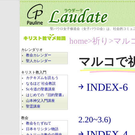
聖パウロ女子修道会（女子パウロ会）は、社会的コミュ
home
>祈り>
マル
カレンダリオ
教会カレンダー
マルコで
聖人カレンダー
キリスト教入門
カテキズムを読もう
￫ INDEX-6
なるほど 社会教説
(
Sr.今道の聖書講座
はじめての『旧約聖書』
山本神父入門講座
聖霊講座
2.20~3.6)
教会
教会をたずねて
日本キリシタン物語
￫ INDEX-4
カトリック教会の歴史