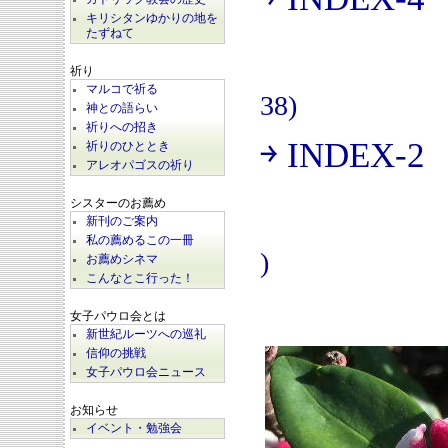
(
キリシタンゆかりの地を
たずねて
祈り
マルコで祈る
38)
神との語らい
祈りへの招き
￫ INDEX-2
祈りのひととき
(
アレオパゴスの祈り
シスターのお薦め
新刊のご案内
私の薦めるこの一冊
)
お薦めシネマ
こんなとこ行った！
女子パウロ会とは
新世紀ルーツへの巡礼
信仰の挑戦
女子パウロ会ニュース
お知らせ
イベント・勉強会