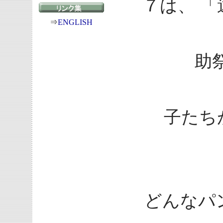
７は、 
⇒
ENGLISH
助
子たち
どんなパ