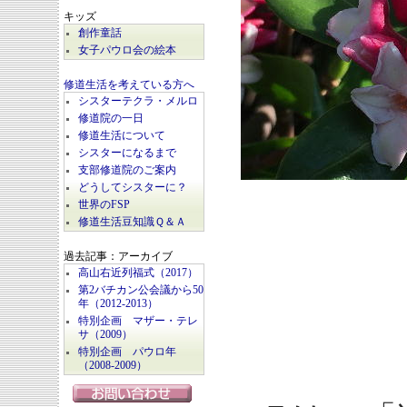
キッズ
創作童話
女子パウロ会の絵本
修道生活を考えている方へ
シスターテクラ・メルロ
修道院の一日
修道生活について
シスターになるまで
支部修道院のご案内
どうしてシスターに？
世界のFSP
修道生活豆知識Ｑ＆Ａ
過去記事：アーカイブ
高山右近列福式（2017）
第2バチカン公会議から50
年（2012-2013）
特別企画 マザー・テレ
サ（2009）
特別企画 パウロ年
（2008-2009）