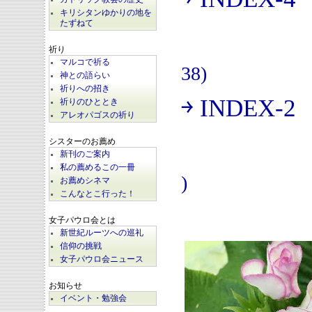
(
キリシタンゆかりの地を
たずねて
祈り
マルコで祈る
38)
神との語らい
祈りへの招き
￫ INDEX-2
祈りのひととき
(
アレオパゴスの祈り
シスターのお薦め
新刊のご案内
私の薦めるこの一冊
)
お薦めシネマ
こんなとこ行った！
女子パウロ会とは
新世紀ルーツへの巡礼
信仰の挑戦
女子パウロ会ニュース
お知らせ
イベント・勉強会