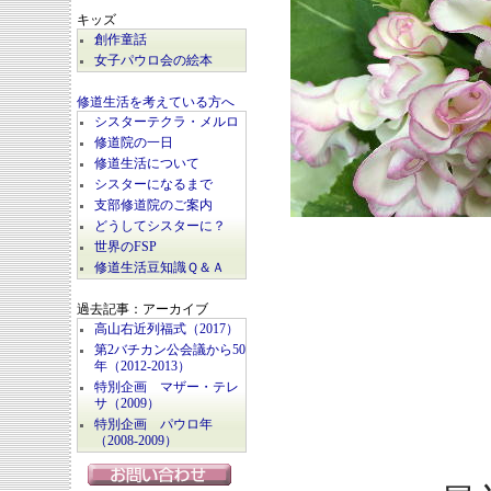
キッズ
創作童話
女子パウロ会の絵本
修道生活を考えている方へ
シスターテクラ・メルロ
修道院の一日
修道生活について
シスターになるまで
支部修道院のご案内
どうしてシスターに？
世界のFSP
修道生活豆知識Ｑ＆Ａ
過去記事：アーカイブ
高山右近列福式（2017）
第2バチカン公会議から50
年（2012-2013）
特別企画 マザー・テレ
サ（2009）
特別企画 パウロ年
（2008-2009）