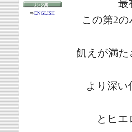
最
⇒
ENGLISH
この第2
飢えが満た
より深い
とヒエ