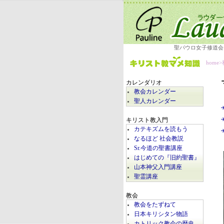
聖パウロ女子修道会
home
>
カレンダリオ
教会カレンダー
聖人カレンダー
キリスト教入門
カテキズムを読もう
なるほど 社会教説
Sr.今道の聖書講座
はじめての『旧約聖書』
山本神父入門講座
聖霊講座
教会
教会をたずねて
日本キリシタン物語
カトリック教会の歴史