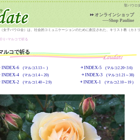
聖パウロ
オンラインショップ
──Shop Pauline
（女子パウロ会）は、社会的コミュニケーションのために創立された、キリスト教（カト
祈り>
マルコで祈る
マルコで祈る
￫ INDEX-6
￫ INDEX-5
(マルコ3.13～ )
(マルコ2.20~3.6)
￫ INDEX-4
￫ INDEX-3
(マルコ1.4～20)
(マルコ1.21～38)
￫ INDEX-2
￫ INDEX-1
(マルコ1.40～2.9)
(マルコ2.10～19 )