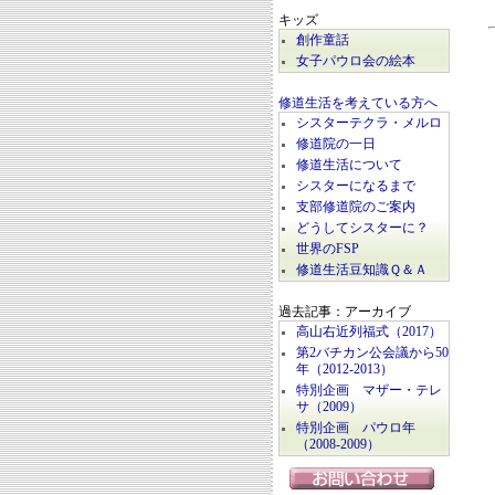
キッズ
創作童話
女子パウロ会の絵本
修道生活を考えている方へ
シスターテクラ・メルロ
修道院の一日
修道生活について
シスターになるまで
支部修道院のご案内
どうしてシスターに？
世界のFSP
修道生活豆知識Ｑ＆Ａ
過去記事：アーカイブ
高山右近列福式（2017）
第2バチカン公会議から50
年（2012-2013）
特別企画 マザー・テレ
サ（2009）
特別企画 パウロ年
（2008-2009）