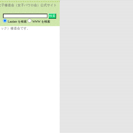
女子修道会（女子パウロ会）公式サイト
Laudate を検索
WWW を検索
リック）修道会です。