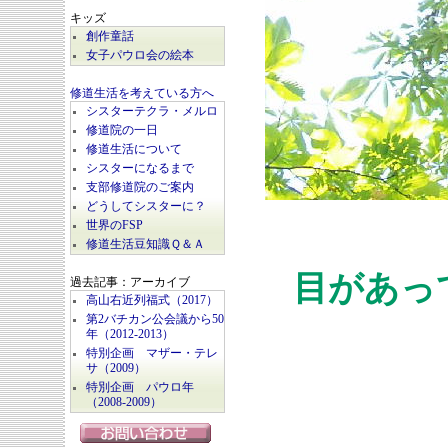
キッズ
創作童話
女子パウロ会の絵本
修道生活を考えている方へ
シスターテクラ・メルロ
修道院の一日
修道生活について
シスターになるまで
支部修道院のご案内
どうしてシスターに？
世界のFSP
修道生活豆知識Ｑ＆Ａ
目があっ
過去記事：アーカイブ
高山右近列福式（2017）
第2バチカン公会議から50
年（2012-2013）
特別企画 マザー・テレ
サ（2009）
特別企画 パウロ年
（2008-2009）