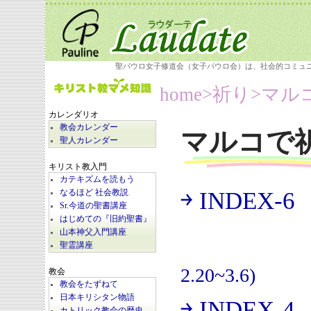
聖パウロ女子修道会（女子パウロ会）は、社会的コミュ
home
>祈り>
マル
カレンダリオ
教会カレンダー
マルコで
聖人カレンダー
キリスト教入門
カテキズムを読もう
￫ INDEX-6
なるほど 社会教説
(
Sr.今道の聖書講座
はじめての『旧約聖書』
山本神父入門講座
聖霊講座
2.20~3.6)
教会
教会をたずねて
日本キリシタン物語
￫ INDEX-4
カトリック教会の歴史