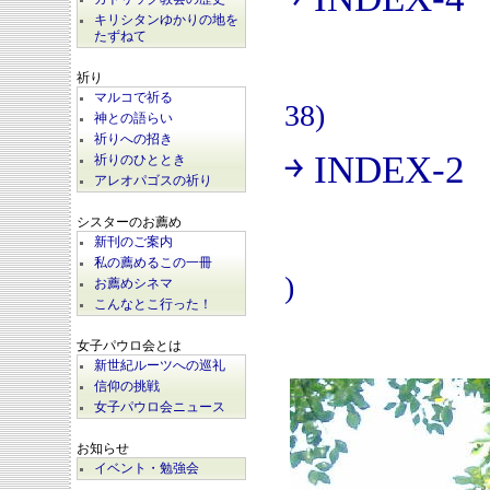
(
キリシタンゆかりの地を
たずねて
祈り
マルコで祈る
38)
神との語らい
祈りへの招き
￫ INDEX-2
祈りのひととき
(
アレオパゴスの祈り
シスターのお薦め
新刊のご案内
私の薦めるこの一冊
)
お薦めシネマ
こんなとこ行った！
女子パウロ会とは
新世紀ルーツへの巡礼
信仰の挑戦
女子パウロ会ニュース
お知らせ
イベント・勉強会