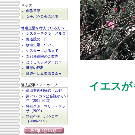
キッズ
創作童話
女子パウロ会の絵本
修道生活を考えている方へ
シスターテクラ・メルロ
修道院の一日
修道生活について
シスターになるまで
支部修道院のご案内
どうしてシスターに？
世界のFSP
修道生活豆知識Ｑ＆Ａ
イエスが
過去記事：アーカイブ
高山右近列福式（2017）
第2バチカン公会議から50
年（2012-2013）
特別企画 マザー・テレ
サ（2009）
特別企画 パウロ年
（2008-2009）