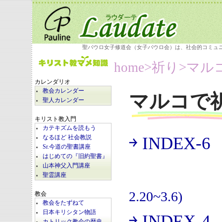
聖パウロ女子修道会（女子パウロ会）は、社会的コミュ
home
>祈り>
マル
カレンダリオ
教会カレンダー
マルコで
聖人カレンダー
キリスト教入門
カテキズムを読もう
￫ INDEX-6
なるほど 社会教説
(
Sr.今道の聖書講座
はじめての『旧約聖書』
山本神父入門講座
聖霊講座
2.20~3.6)
教会
教会をたずねて
日本キリシタン物語
￫ INDEX-4
カトリック教会の歴史