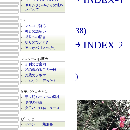
(
キリシタンゆかりの地を
たずねて
祈り
マルコで祈る
38)
神との語らい
祈りへの招き
￫ INDEX-2
祈りのひととき
(
アレオパゴスの祈り
シスターのお薦め
新刊のご案内
私の薦めるこの一冊
)
お薦めシネマ
こんなとこ行った！
女子パウロ会とは
新世紀ルーツへの巡礼
信仰の挑戦
女子パウロ会ニュース
お知らせ
イベント・勉強会