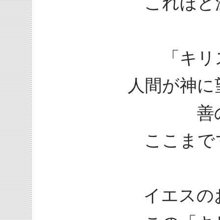
これほど
「キリ
人間が神に
善
ここまで
イエスの