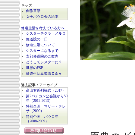
キッズ
創作童話
女子パウロ会の絵本
修道生活を考えている方へ
シスターテクラ・メルロ
修道院の一日
修道生活について
シスターになるまで
支部修道院のご案内
どうしてシスターに？
世界のFSP
修道生活豆知識Ｑ＆Ａ
過去記事：アーカイブ
高山右近列福式（2017）
第2バチカン公会議から50
年（2012-2013）
特別企画 マザー・テレ
サ（2009）
特別企画 パウロ年
（2008-2009）