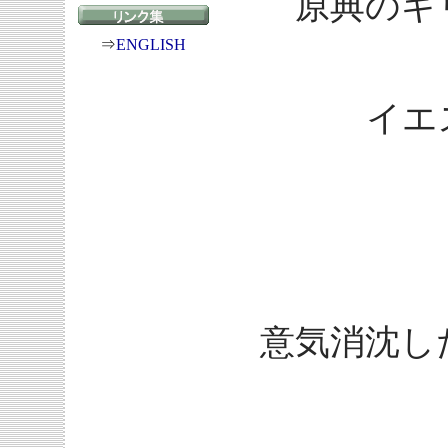
原典のギ
⇒
ENGLISH
イエ
意気消沈し