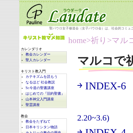
聖パウロ女子修道会（女子パウロ会）は、社会的コミュ
home
>祈り>
マル
カレンダリオ
教会カレンダー
マルコで
聖人カレンダー
キリスト教入門
カテキズムを読もう
￫ INDEX-6
なるほど 社会教説
(
Sr.今道の聖書講座
はじめての『旧約聖書』
山本神父入門講座
聖霊講座
2.20~3.6)
教会
教会をたずねて
日本キリシタン物語
￫ INDEX-4
カトリック教会の歴史