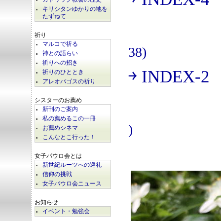
(
キリシタンゆかりの地を
たずねて
祈り
マルコで祈る
38)
神との語らい
祈りへの招き
￫ INDEX-2
祈りのひととき
(
アレオパゴスの祈り
シスターのお薦め
新刊のご案内
私の薦めるこの一冊
)
お薦めシネマ
こんなとこ行った！
女子パウロ会とは
新世紀ルーツへの巡礼
信仰の挑戦
女子パウロ会ニュース
お知らせ
イベント・勉強会