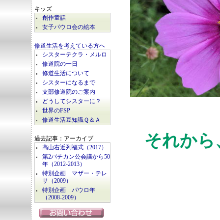
キッズ
創作童話
女子パウロ会の絵本
修道生活を考えている方へ
シスターテクラ・メルロ
修道院の一日
修道生活について
シスターになるまで
支部修道院のご案内
どうしてシスターに？
世界のFSP
修道生活豆知識Ｑ＆Ａ
それから
過去記事：アーカイブ
高山右近列福式（2017）
第2バチカン公会議から50
年（2012-2013）
特別企画 マザー・テレ
サ（2009）
特別企画 パウロ年
（2008-2009）