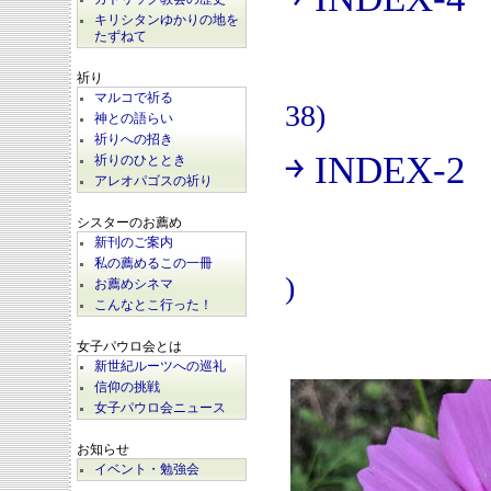
(
キリシタンゆかりの地を
たずねて
祈り
マルコで祈る
38)
神との語らい
祈りへの招き
￫ INDEX-2
祈りのひととき
(
アレオパゴスの祈り
シスターのお薦め
新刊のご案内
私の薦めるこの一冊
)
お薦めシネマ
こんなとこ行った！
女子パウロ会とは
新世紀ルーツへの巡礼
信仰の挑戦
女子パウロ会ニュース
お知らせ
イベント・勉強会