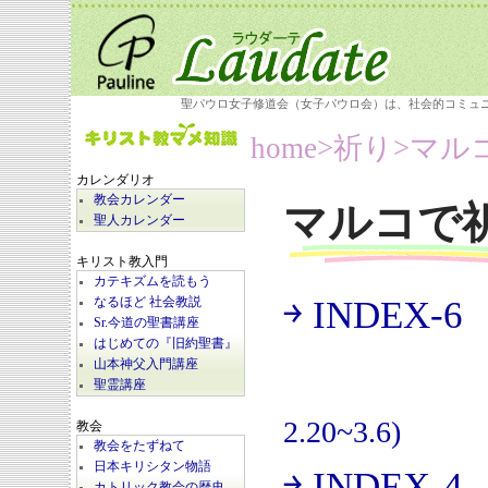
聖パウロ女子修道会（女子パウロ会）は、社会的コミュ
home
>祈り>
マル
カレンダリオ
教会カレンダー
マルコで
聖人カレンダー
キリスト教入門
カテキズムを読もう
￫ INDEX-6
なるほど 社会教説
(
Sr.今道の聖書講座
はじめての『旧約聖書』
山本神父入門講座
聖霊講座
2.20~3.6)
教会
教会をたずねて
日本キリシタン物語
￫ INDEX-4
カトリック教会の歴史