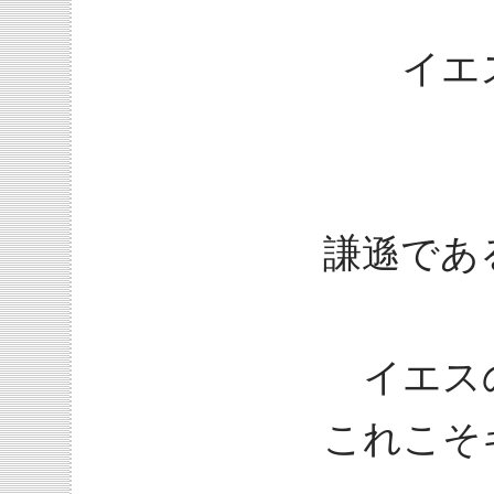
イエ
謙遜であ
イエス
これこそ