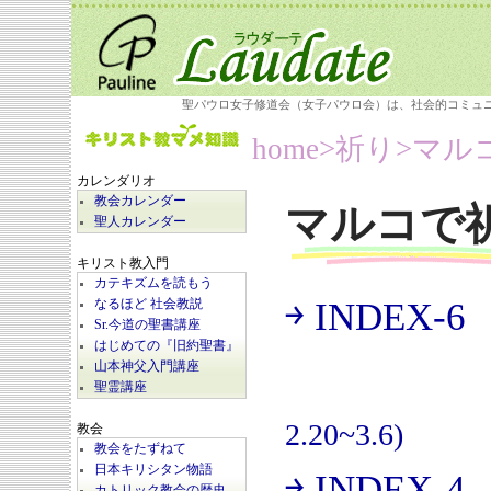
聖パウロ女子修道会（女子パウロ会）は、社会的コミュ
home
>祈り>
マル
カレンダリオ
教会カレンダー
マルコで
聖人カレンダー
キリスト教入門
カテキズムを読もう
￫ INDEX-6
なるほど 社会教説
(
Sr.今道の聖書講座
はじめての『旧約聖書』
山本神父入門講座
聖霊講座
2.20~3.6)
教会
教会をたずねて
日本キリシタン物語
￫ INDEX-4
カトリック教会の歴史