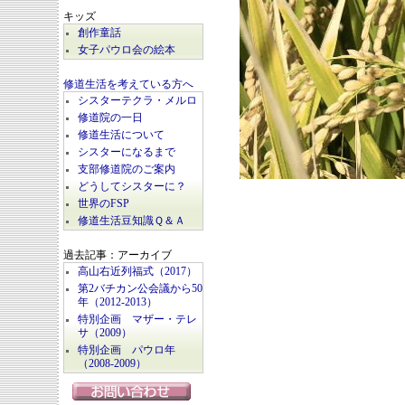
キッズ
創作童話
女子パウロ会の絵本
修道生活を考えている方へ
シスターテクラ・メルロ
修道院の一日
修道生活について
シスターになるまで
支部修道院のご案内
どうしてシスターに？
世界のFSP
修道生活豆知識Ｑ＆Ａ
過去記事：アーカイブ
高山右近列福式（2017）
第2バチカン公会議から50
年（2012-2013）
特別企画 マザー・テレ
サ（2009）
特別企画 パウロ年
（2008-2009）