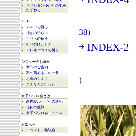
(
キリシタンゆかりの地を
たずねて
祈り
マルコで祈る
38)
神との語らい
祈りへの招き
￫ INDEX-2
祈りのひととき
(
アレオパゴスの祈り
シスターのお薦め
新刊のご案内
私の薦めるこの一冊
)
お薦めシネマ
こんなとこ行った！
女子パウロ会とは
新世紀ルーツへの巡礼
信仰の挑戦
女子パウロ会ニュース
お知らせ
イベント・勉強会