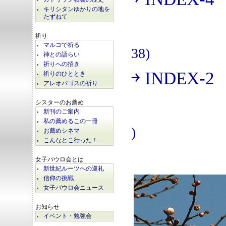
(
キリシタンゆかりの地を
たずねて
祈り
マルコで祈る
38)
神との語らい
祈りへの招き
￫ INDEX-2
祈りのひととき
(
アレオパゴスの祈り
シスターのお薦め
新刊のご案内
私の薦めるこの一冊
)
お薦めシネマ
こんなとこ行った！
女子パウロ会とは
新世紀ルーツへの巡礼
信仰の挑戦
女子パウロ会ニュース
お知らせ
イベント・勉強会