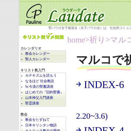
聖パウロ女子修道会（女子パウロ会）は、社会的コミュ
home
>祈り>
マル
カレンダリオ
教会カレンダー
マルコで
聖人カレンダー
キリスト教入門
カテキズムを読もう
￫ INDEX-6
なるほど 社会教説
(
Sr.今道の聖書講座
はじめての『旧約聖書』
山本神父入門講座
聖霊講座
2.20~3.6)
教会
教会をたずねて
日本キリシタン物語
￫ INDEX-4
カトリック教会の歴史