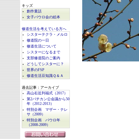
キッズ
創作童話
女子パウロ会の絵本
修道生活を考えている方へ
シスターテクラ・メルロ
修道院の一日
修道生活について
シスターになるまで
支部修道院のご案内
どうしてシスターに？
世界のFSP
修道生活豆知識Ｑ＆Ａ
過去記事：アーカイブ
高山右近列福式（2017）
第2バチカン公会議から50
年（2012-2013）
特別企画 マザー・テレ
サ（2009）
特別企画 パウロ年
（2008-2009）