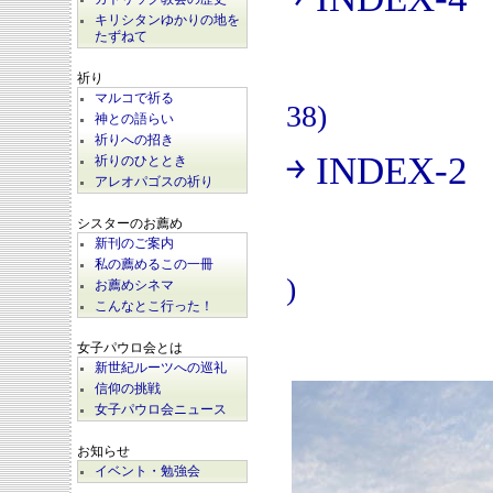
(
キリシタンゆかりの地を
たずねて
祈り
マルコで祈る
38)
神との語らい
祈りへの招き
￫ INDEX-2
祈りのひととき
(
アレオパゴスの祈り
シスターのお薦め
新刊のご案内
私の薦めるこの一冊
)
お薦めシネマ
こんなとこ行った！
女子パウロ会とは
新世紀ルーツへの巡礼
信仰の挑戦
女子パウロ会ニュース
お知らせ
イベント・勉強会