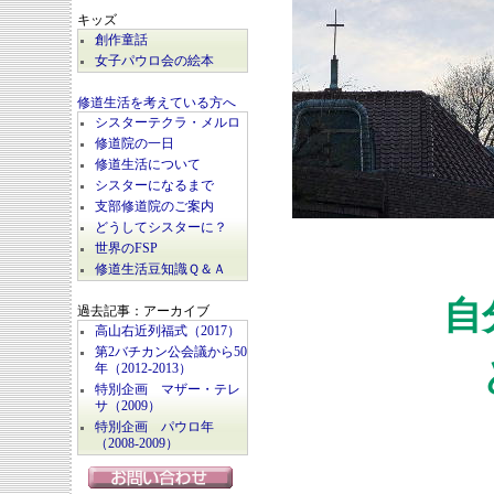
キッズ
創作童話
女子パウロ会の絵本
修道生活を考えている方へ
シスターテクラ・メルロ
修道院の一日
修道生活について
シスターになるまで
支部修道院のご案内
どうしてシスターに？
世界のFSP
修道生活豆知識Ｑ＆Ａ
自
過去記事：アーカイブ
高山右近列福式（2017）
第2バチカン公会議から50
ど
年（2012-2013）
特別企画 マザー・テレ
サ（2009）
特別企画 パウロ年
（2008-2009）