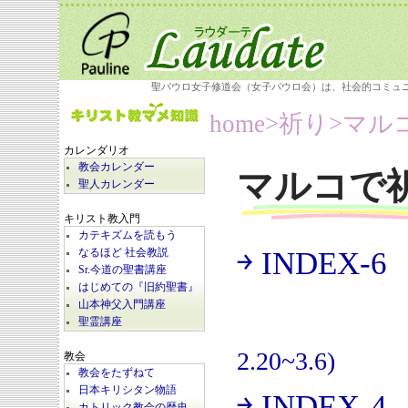
聖パウロ女子修道会（女子パウロ会）は、社会的コミュ
home
>祈り>
マル
カレンダリオ
教会カレンダー
マルコで
聖人カレンダー
キリスト教入門
カテキズムを読もう
￫ INDEX-6
なるほど 社会教説
(
Sr.今道の聖書講座
はじめての『旧約聖書』
山本神父入門講座
聖霊講座
2.20~3.6)
教会
教会をたずねて
日本キリシタン物語
￫ INDEX-4
カトリック教会の歴史