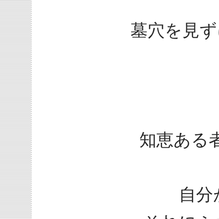
墓穴を見ず
知恵ある
自分