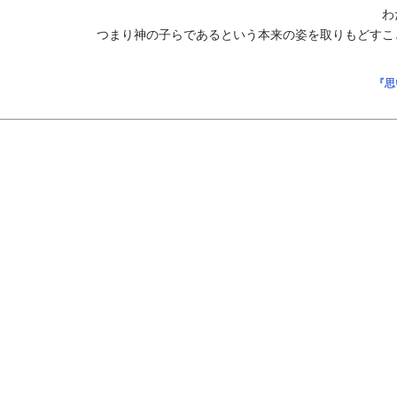
わ
つまり神の子らであるという本来の姿を取りもどすこ
『思