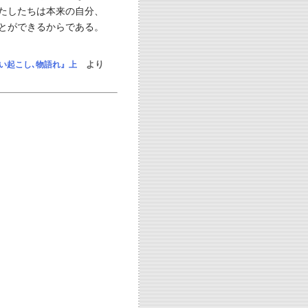
たしたちは本来の自分、
とができるからである。
より
い起こし､物語れ』上