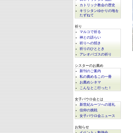
カトリック教会の歴史
キリシタンゆかりの地を
たずねて
祈り
マルコで祈る
神との語らい
祈りへの招き
祈りのひととき
アレオパゴスの祈り
シスターのお薦め
新刊のご案内
私の薦めるこの一冊
お薦めシネマ
こんなとこ行った！
女子パウロ会とは
新世紀ルーツへの巡礼
信仰の挑戦
女子パウロ会ニュース
お知らせ
イベント・勉強会