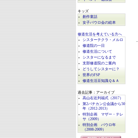
キッズ
創作童話
女子パウロ会の絵本
修道生活を考えている方へ
シスターテクラ・メルロ
修道院の一日
修道生活について
シスターになるまで
支部修道院のご案内
どうしてシスターに？
世界のFSP
修道生活豆知識Ｑ＆Ａ
過去記事：アーカイブ
高山右近列福式（2017）
第2バチカン公会議から50
年（2012-2013）
特別企画 マザー・テレ
サ（2009）
特別企画 パウロ年
（2008-2009）