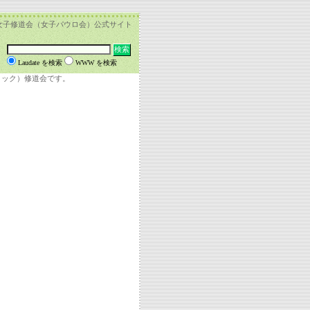
女子修道会（女子パウロ会）公式サイト
Laudate を検索
WWW を検索
リック）修道会です。