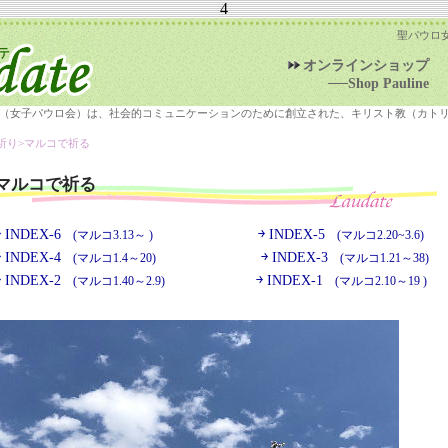
4
聖パウロ
オンラインショップ
──Shop Pauline
（女子パウロ会）は、社会的コミュニケーションのために創立された、キリスト教（カト
祈り>
マルコで祈る
マルコで祈る
￫ INDEX-6
￫ INDEX-5
(マルコ3.13～ )
(マルコ2.20~3.6)
￫ INDEX-4
￫ INDEX-3
(マルコ1.4～20)
(マルコ1.21～38)
￫ INDEX-2
￫ INDEX-1
(マルコ1.40～2.9)
(マルコ2.10～19 )