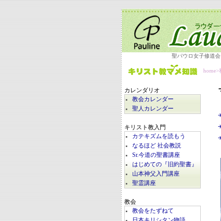
聖パウロ女子修道会
home
>
カレンダリオ
教会カレンダー
聖人カレンダー
キリスト教入門
カテキズムを読もう
なるほど 社会教説
Sr.今道の聖書講座
はじめての『旧約聖書』
山本神父入門講座
聖霊講座
教会
教会をたずねて
日本キリシタン物語