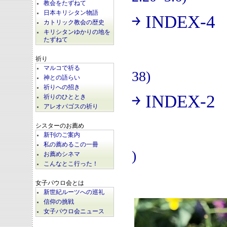
教会をたずねて
日本キリシタン物語
￫ INDEX-4
(
カトリック教会の歴史
キリシタンゆかりの地を
たずねて
祈り
マルコで祈る
38)
神との語らい
祈りへの招き
￫ INDEX-2
祈りのひととき
(
アレオパゴスの祈り
シスターのお薦め
新刊のご案内
私の薦めるこの一冊
)
お薦めシネマ
こんなとこ行った！
女子パウロ会とは
新世紀ルーツへの巡礼
信仰の挑戦
女子パウロ会ニュース