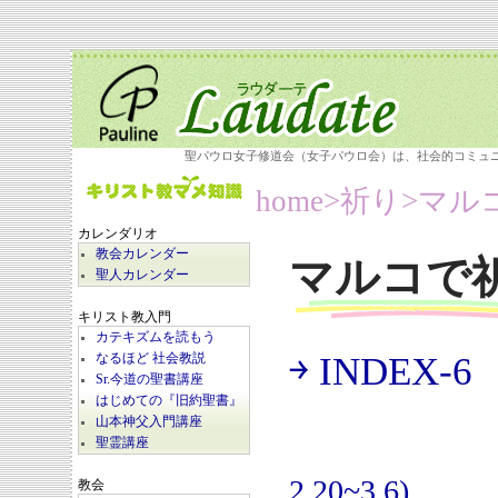
聖パウロ女子修道会（女子パウロ会）は、社会的コミュ
home
>祈り>
マル
カレンダリオ
教会カレンダー
マルコで
聖人カレンダー
キリスト教入門
カテキズムを読もう
￫ INDEX-6
なるほど 社会教説
(
Sr.今道の聖書講座
はじめての『旧約聖書』
山本神父入門講座
聖霊講座
2.20~3.6)
教会