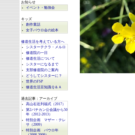
お知らせ
イベント・勉強会
キッズ
創作童話
女子パウロ会の絵本
修道生活を考えている方へ
シスターテクラ・メルロ
修道院の一日
修道生活について
シスターになるまで
支部修道院のご案内
どうしてシスターに？
世界のFSP
修道生活豆知識Ｑ＆Ａ
過去記事：アーカイブ
高山右近列福式（2017）
第2バチカン公会議から50
年（2012-2013）
特別企画 マザー・テレ
サ（2009）
特別企画 パウロ年
（2008-2009）