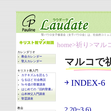
聖パウロ女子修道会（女子パウロ会）は、社会的コミュ
home
>祈り>
マル
カレンダリオ
教会カレンダー
マルコで
聖人カレンダー
キリスト教入門
カテキズムを読もう
￫ INDEX-6
なるほど 社会教説
(
Sr.今道の聖書講座
はじめての『旧約聖書』
山本神父入門講座
聖霊講座
2.20~3.6)
教会