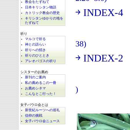
教会をたずねて
日本キリシタン物語
￫ INDEX-4
(
カトリック教会の歴史
キリシタンゆかりの地を
たずねて
祈り
マルコで祈る
38)
神との語らい
祈りへの招き
￫ INDEX-2
祈りのひととき
(
アレオパゴスの祈り
シスターのお薦め
新刊のご案内
私の薦めるこの一冊
)
お薦めシネマ
こんなとこ行った！
女子パウロ会とは
新世紀ルーツへの巡礼
信仰の挑戦
女子パウロ会ニュース