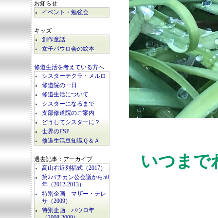
お知らせ
イベント・勉強会
キッズ
創作童話
女子パウロ会の絵本
修道生活を考えている方へ
シスターテクラ・メルロ
修道院の一日
修道生活について
シスターになるまで
支部修道院のご案内
どうしてシスターに？
世界のFSP
修道生活豆知識Ｑ＆Ａ
いつまで
過去記事：アーカイブ
高山右近列福式（2017）
第2バチカン公会議から50
年（2012-2013）
特別企画 マザー・テレ
サ（2009）
特別企画 パウロ年
（2008-2009）