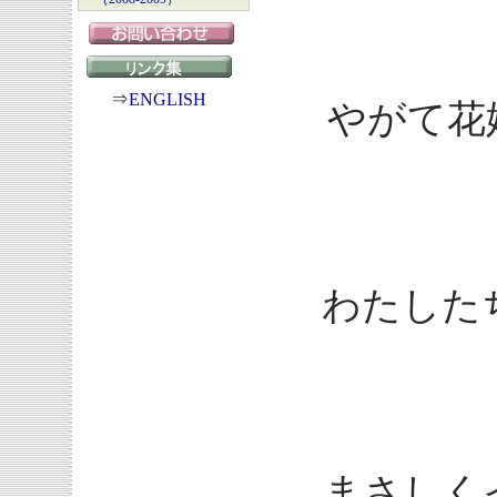
⇒
ENGLISH
やがて花
わたした
まさしく