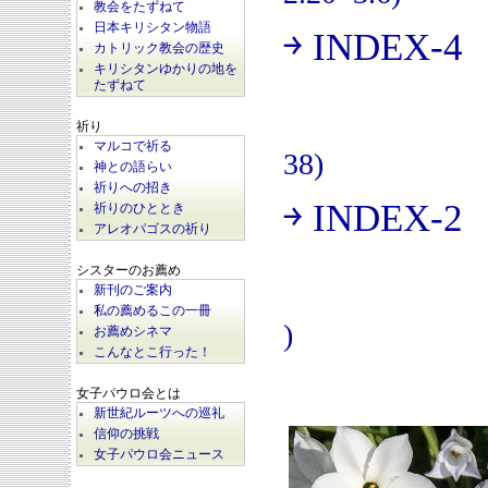
教会をたずねて
日本キリシタン物語
￫ INDEX-4
(
カトリック教会の歴史
キリシタンゆかりの地を
たずねて
祈り
マルコで祈る
38)
神との語らい
祈りへの招き
￫ INDEX-2
祈りのひととき
(
アレオパゴスの祈り
シスターのお薦め
新刊のご案内
私の薦めるこの一冊
)
お薦めシネマ
こんなとこ行った！
女子パウロ会とは
新世紀ルーツへの巡礼
信仰の挑戦
女子パウロ会ニュース