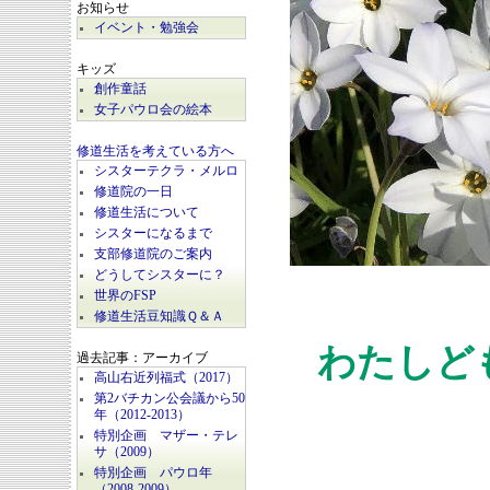
お知らせ
イベント・勉強会
キッズ
創作童話
女子パウロ会の絵本
修道生活を考えている方へ
シスターテクラ・メルロ
修道院の一日
修道生活について
シスターになるまで
支部修道院のご案内
どうしてシスターに？
世界のFSP
修道生活豆知識Ｑ＆Ａ
わたしど
過去記事：アーカイブ
高山右近列福式（2017）
第2バチカン公会議から50
年（2012-2013）
特別企画 マザー・テレ
サ（2009）
特別企画 パウロ年
（2008-2009）