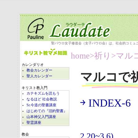
聖パウロ女子修道会（女子パウロ会）は、社会的コミュ
home
>祈り>
マル
カレンダリオ
教会カレンダー
マルコで
聖人カレンダー
キリスト教入門
カテキズムを読もう
￫ INDEX-6
なるほど 社会教説
(
Sr.今道の聖書講座
はじめての『旧約聖書』
山本神父入門講座
聖霊講座
2.20~3.6)
教会