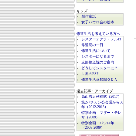
キッズ
創作童話
女子パウロ会の絵本
修道生活を考えている方へ
シスターテクラ・メルロ
修道院の一日
修道生活について
シスターになるまで
支部修道院のご案内
どうしてシスターに？
世界のFSP
修道生活豆知識Ｑ＆Ａ
過去記事：アーカイブ
高山右近列福式（2017）
第2バチカン公会議から50
年（2012-2013）
特別企画 マザー・テレ
サ（2009）
特別企画 パウロ年
（2008-2009）