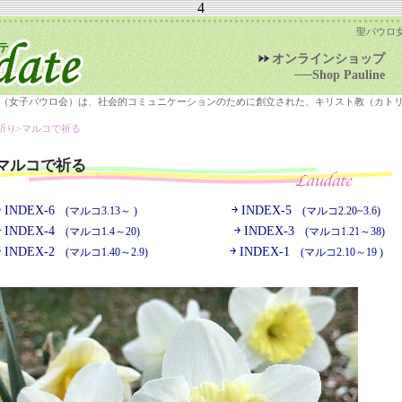
4
聖パウロ
オンラインショップ
──Shop Pauline
（女子パウロ会）は、社会的コミュニケーションのために創立された、キリスト教（カト
祈り>
マルコで祈る
マルコで祈る
￫ INDEX-6
￫ INDEX-5
(マルコ3.13～ )
(マルコ2.20~3.6)
￫ INDEX-4
￫ INDEX-3
(マルコ1.4～20)
(マルコ1.21～38)
￫ INDEX-2
￫ INDEX-1
(マルコ1.40～2.9)
(マルコ2.10～19 )