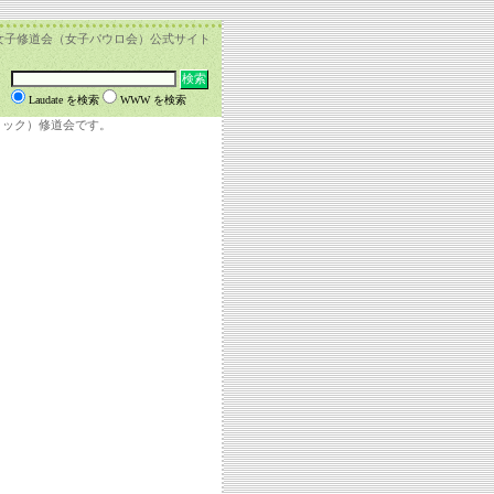
女子修道会（女子パウロ会）公式サイト
Laudate を検索
WWW を検索
リック）修道会です。