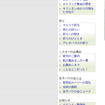
カトリック教会の歴史
キリシタンゆかりの地を
たずねて
祈り
マルコで祈る
神との語らい
祈りへの招き
祈りのひととき
アレオパゴスの祈り
シスターのお薦め
新刊のご案内
私の薦めるこの一冊
お薦めシネマ
こんなとこ行った！
女子パウロ会とは
新世紀ルーツへの巡礼
信仰の挑戦
女子パウロ会ニュース
お知らせ
イベント・勉強会