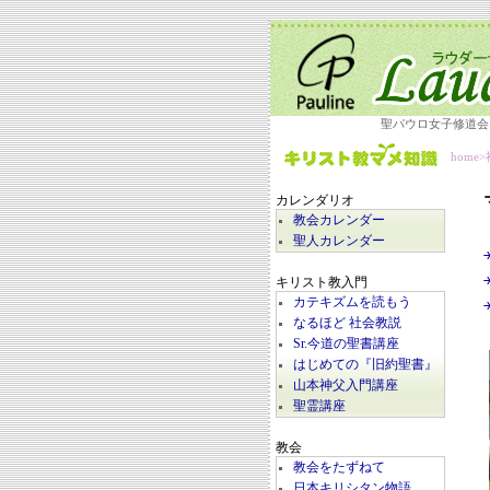
聖パウロ女子修道会
home
>
カレンダリオ
教会カレンダー
聖人カレンダー
キリスト教入門
カテキズムを読もう
なるほど 社会教説
Sr.今道の聖書講座
はじめての『旧約聖書』
山本神父入門講座
聖霊講座
教会
教会をたずねて
日本キリシタン物語