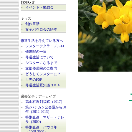
お知らせ
イベント・勉強会
キッズ
創作童話
女子パウロ会の絵本
修道生活を考えている方へ
シスターテクラ・メルロ
修道院の一日
修道生活について
シスターになるまで
支部修道院のご案内
どうしてシスターに？
世界のFSP
修道生活豆知識Ｑ＆Ａ
過去記事：アーカイブ
高山右近列福式（2017）
第2バチカン公会議から50
年（2012-2013）
特別企画 マザー・テレ
サ（2009）
特別企画 パウロ年
（2008-2009）