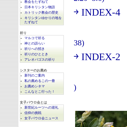
教会をたずねて
日本キリシタン物語
￫ INDEX-4
(
カトリック教会の歴史
キリシタンゆかりの地を
たずねて
祈り
マルコで祈る
38)
神との語らい
祈りへの招き
￫ INDEX-2
祈りのひととき
(
アレオパゴスの祈り
シスターのお薦め
新刊のご案内
私の薦めるこの一冊
)
お薦めシネマ
こんなとこ行った！
女子パウロ会とは
新世紀ルーツへの巡礼
信仰の挑戦
女子パウロ会ニュース