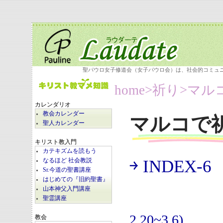
聖パウロ女子修道会（女子パウロ会）は、社会的コミュ
home
>祈り>
マル
カレンダリオ
教会カレンダー
マルコで
聖人カレンダー
キリスト教入門
カテキズムを読もう
￫ INDEX-6
なるほど 社会教説
(
Sr.今道の聖書講座
はじめての『旧約聖書』
山本神父入門講座
聖霊講座
2.20~3.6)
教会