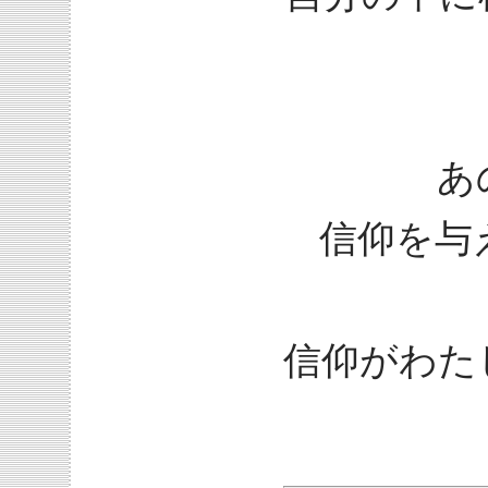
あ
信仰を与
信仰がわた