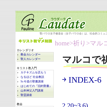
聖パウロ女子修道会（女子パウロ会）は、社会的コミュ
home
>祈り>
マル
カレンダリオ
教会カレンダー
マルコで
聖人カレンダー
キリスト教入門
カテキズムを読もう
￫ INDEX-6
なるほど 社会教説
(
Sr.今道の聖書講座
はじめての『旧約聖書』
山本神父入門講座
聖霊講座
2.20~3.6)
教会