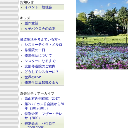
お知らせ
イベント・勉強会
キッズ
創作童話
女子パウロ会の絵本
修道生活を考えている方へ
シスターテクラ・メルロ
修道院の一日
修道生活について
シスターになるまで
支部修道院のご案内
どうしてシスターに？
世界のFSP
修道生活豆知識Ｑ＆Ａ
過去記事：アーカイブ
高山右近列福式（2017）
第2バチカン公会議から50
年（2012-2013）
特別企画 マザー・テレ
サ（2009）
特別企画 パウロ年
（2008-2009）