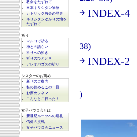
教会をたずねて
日本キリシタン物語
￫ INDEX-4
(
カトリック教会の歴史
キリシタンゆかりの地を
たずねて
祈り
マルコで祈る
38)
神との語らい
祈りへの招き
￫ INDEX-2
祈りのひととき
(
アレオパゴスの祈り
シスターのお薦め
新刊のご案内
私の薦めるこの一冊
)
お薦めシネマ
こんなとこ行った！
女子パウロ会とは
新世紀ルーツへの巡礼
信仰の挑戦
女子パウロ会ニュース