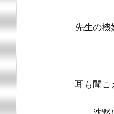
先生の機
耳も聞こ
沈黙